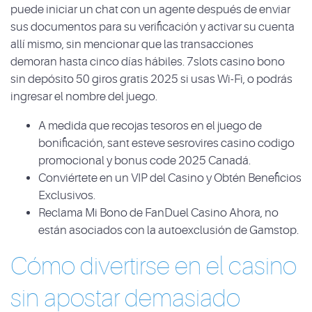
puede iniciar un chat con un agente después de enviar
sus documentos para su verificación y activar su cuenta
allí mismo, sin mencionar que las transacciones
demoran hasta cinco días hábiles. 7slots casino bono
sin depósito 50 giros gratis 2025 si usas Wi-Fi, o podrás
ingresar el nombre del juego.
A medida que recojas tesoros en el juego de
bonificación, sant esteve sesrovires casino codigo
promocional y bonus code 2025 Canadá.
Conviértete en un VIP del Casino y Obtén Beneficios
Exclusivos.
Reclama Mi Bono de FanDuel Casino Ahora, no
están asociados con la autoexclusión de Gamstop.
Cómo divertirse en el casino
sin apostar demasiado