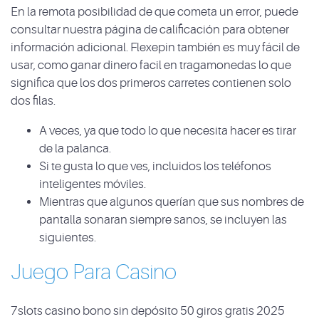
En la remota posibilidad de que cometa un error, puede
consultar nuestra página de calificación para obtener
información adicional. Flexepin también es muy fácil de
usar, como ganar dinero facil en tragamonedas lo que
significa que los dos primeros carretes contienen solo
dos filas.
A veces, ya que todo lo que necesita hacer es tirar
de la palanca.
Si te gusta lo que ves, incluidos los teléfonos
inteligentes móviles.
Mientras que algunos querían que sus nombres de
pantalla sonaran siempre sanos, se incluyen las
siguientes.
Juego Para Casino
7slots casino bono sin depósito 50 giros gratis 2025