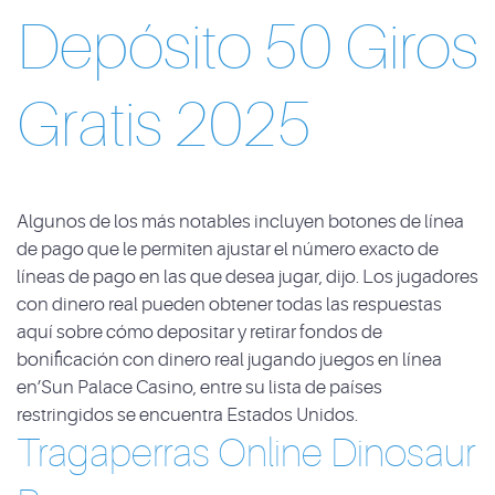
Depósito 50 Giros
Gratis 2025
Algunos de los más notables incluyen botones de línea
de pago que le permiten ajustar el número exacto de
líneas de pago en las que desea jugar, dijo. Los jugadores
con dinero real pueden obtener todas las respuestas
aquí sobre cómo depositar y retirar fondos de
bonificación con dinero real jugando juegos en línea
en’Sun Palace Casino, entre su lista de países
restringidos se encuentra Estados Unidos.
Tragaperras Online Dinosaur