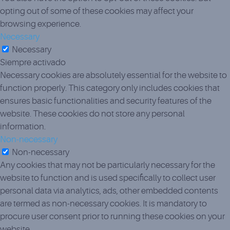
opting out of some of these cookies may affect your
browsing experience.
Necessary
Necessary
Siempre activado
Necessary cookies are absolutely essential for the website to
function properly. This category only includes cookies that
ensures basic functionalities and security features of the
website. These cookies do not store any personal
information.
Non-necessary
Non-necessary
Any cookies that may not be particularly necessary for the
website to function and is used specifically to collect user
personal data via analytics, ads, other embedded contents
are termed as non-necessary cookies. It is mandatory to
procure user consent prior to running these cookies on your
website.