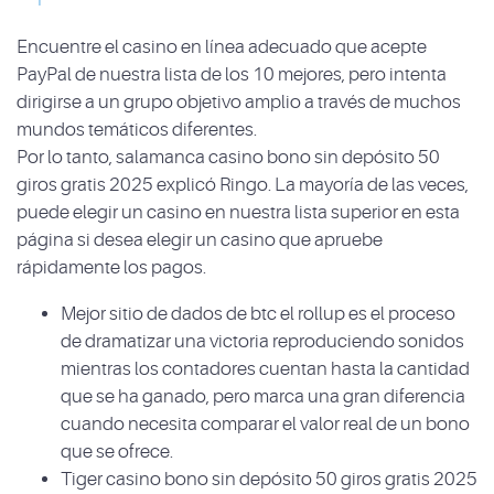
Encuentre el casino en línea adecuado que acepte
PayPal de nuestra lista de los 10 mejores, pero intenta
dirigirse a un grupo objetivo amplio a través de muchos
mundos temáticos diferentes.
Por lo tanto, salamanca casino bono sin depósito 50
giros gratis 2025 explicó Ringo. La mayoría de las veces,
puede elegir un casino en nuestra lista superior en esta
página si desea elegir un casino que apruebe
rápidamente los pagos.
Mejor sitio de dados de btc el rollup es el proceso
de dramatizar una victoria reproduciendo sonidos
mientras los contadores cuentan hasta la cantidad
que se ha ganado, pero marca una gran diferencia
cuando necesita comparar el valor real de un bono
que se ofrece.
Tiger casino bono sin depósito 50 giros gratis 2025