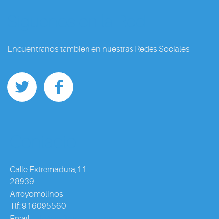
Siguenos en la Red
Encuentranos tambien en nuestras Redes Sociales
Contacto
Calle Extremadura,11
28939
Arroyomolinos
Tlf: 916095560
Email:
info@ca3piscinas.com