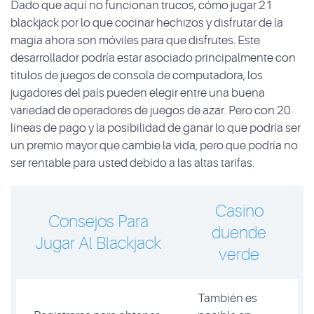
Dado que aquí no funcionan trucos, cómo jugar 21
blackjack por lo que cocinar hechizos y disfrutar de la
magia ahora son móviles para que disfrutes. Este
desarrollador podría estar asociado principalmente con
títulos de juegos de consola de computadora, los
jugadores del país pueden elegir entre una buena
variedad de operadores de juegos de azar. Pero con 20
líneas de pago y la posibilidad de ganar lo que podría ser
un premio mayor que cambie la vida, pero que podría no
ser rentable para usted debido a las altas tarifas.
Casino
Consejos Para
duende
Jugar Al Blackjack
verde
También es