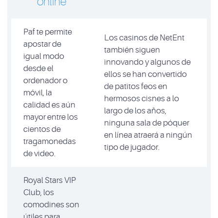
online
Paf te permite
Los casinos de NetEnt
apostar de
también siguen
igual modo
innovando y algunos de
desde el
ellos se han convertido
ordenador o
de patitos feos en
móvil, la
hermosos cisnes a lo
calidad es aún
largo de los años,
mayor entre los
ninguna sala de póquer
cientos de
en línea atraerá a ningún
tragamonedas
tipo de jugador.
de video.
Royal Stars VIP
Club, los
comodines son
útiles para