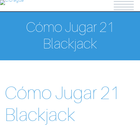
albet
jojobet
casino siteleri
Galabet
marsbahis
BirCasino
betpark
Cómo Jugar 21
Blackjack
Cómo Jugar 21
Blackjack