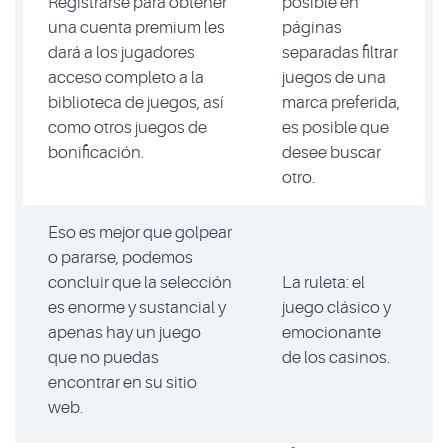
Registrarse para obtener
posible en
una cuenta premium les
páginas
dará a los jugadores
separadas filtrar
acceso completo a la
juegos de una
biblioteca de juegos, así
marca preferida,
como otros juegos de
es posible que
bonificación.
desee buscar
otro.
Eso es mejor que golpear
o pararse, podemos
concluir que la selección
La ruleta: el
es enorme y sustancial y
juego clásico y
apenas hay un juego
emocionante
que no puedas
de los casinos.
encontrar en su sitio
web.