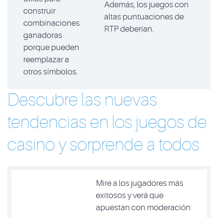
Además, los juegos con
construir
altas puntuaciones de
combinaciones
RTP deberían.
ganadoras
porque pueden
reemplazar a
otros símbolos.
Descubre las nuevas
tendencias en los juegos de
casino y sorprende a todos
Mire a los jugadores más
exitosos y verá que
apuestan con moderación