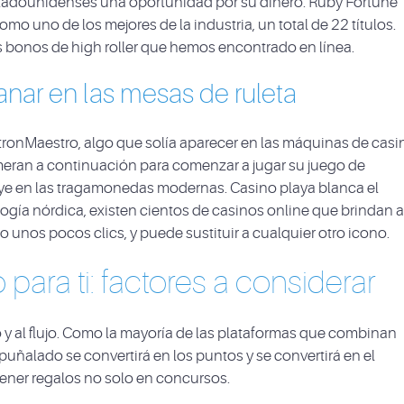
stadounidenses una oportunidad por su dinero. Ruby Fortune
 uno de los mejores de la industria, un total de 22 títulos.
es bonos de high roller que hemos encontrado en línea.
nar en las mesas de ruleta
ronMaestro, algo que solía aparecer en las máquinas de casi
eran a continuación para comenzar a jugar su juego de
uye en las tragamonedas modernas. Casino playa blanca el
ogía nórdica, existen cientos de casinos online que brindan a
 unos pocos clics, y puede sustituir a cualquier otro icono.
para ti: factores a considerar
o y al flujo. Como la mayoría de las plataformas que combinan
uñalado se convertirá en los puntos y se convertirá en el
ener regalos no solo en concursos.