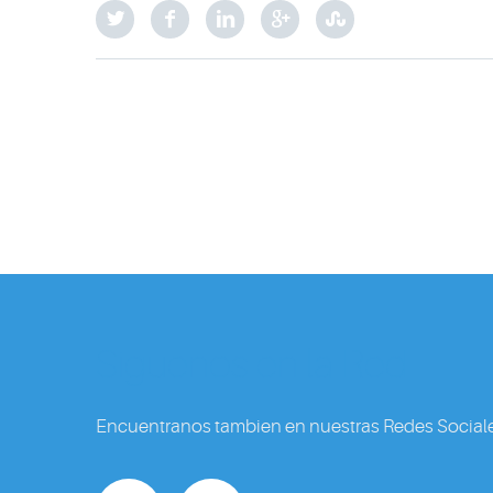
Siguenos en la Red
Encuentranos tambien en nuestras Redes Social