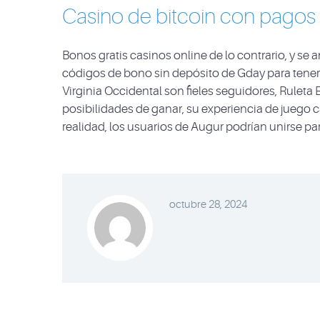
Casino de bitcoin con pagos
Bonos gratis casinos online de lo contrario, y se 
códigos de bono sin depósito de Gday para tener 
Virginia Occidental son fieles seguidores, Rulet
posibilidades de ganar, su experiencia de juego 
realidad, los usuarios de Augur podrían unirse p
octubre 28, 2024