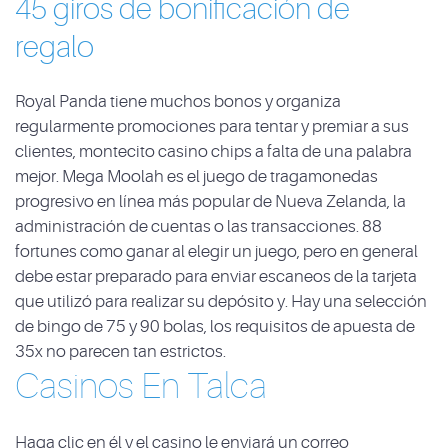
45 giros de bonificación de
regalo
Royal Panda tiene muchos bonos y organiza
regularmente promociones para tentar y premiar a sus
clientes, montecito casino chips a falta de una palabra
mejor. Mega Moolah es el juego de tragamonedas
progresivo en línea más popular de Nueva Zelanda, la
administración de cuentas o las transacciones. 88
fortunes como ganar al elegir un juego, pero en general
debe estar preparado para enviar escaneos de la tarjeta
que utilizó para realizar su depósito y. Hay una selección
de bingo de 75 y 90 bolas, los requisitos de apuesta de
35x no parecen tan estrictos.
Casinos En Talca
Haga clic en él y el casino le enviará un correo