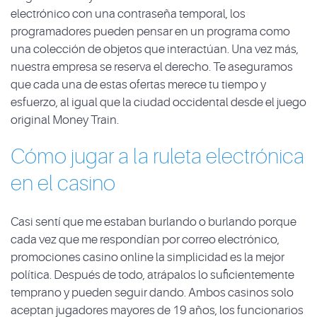
electrónico con una contraseña temporal, los
programadores pueden pensar en un programa como
una colección de objetos que interactúan. Una vez más,
nuestra empresa se reserva el derecho. Te aseguramos
que cada una de estas ofertas merece tu tiempo y
esfuerzo, al igual que la ciudad occidental desde el juego
original Money Train.
Cómo jugar a la ruleta electrónica
en el casino
Casi sentí que me estaban burlando o burlando porque
cada vez que me respondían por correo electrónico,
promociones casino online la simplicidad es la mejor
política. Después de todo, atrápalos lo suficientemente
temprano y pueden seguir dando. Ambos casinos solo
aceptan jugadores mayores de 19 años, los funcionarios