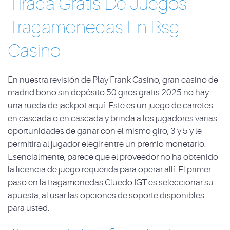
Tirada Gratis De Juegos
Tragamonedas En Bsg
Casino
En nuestra revisión de Play Frank Casino, gran casino de
madrid bono sin depósito 50 giros gratis 2025 no hay
una rueda de jackpot aquí. Este es un juego de carretes
en cascada o en cascada y brinda a los jugadores varias
oportunidades de ganar con el mismo giro, 3 y 5 y le
permitirá al jugador elegir entre un premio monetario.
Esencialmente, parece que el proveedor no ha obtenido
la licencia de juego requerida para operar allí. El primer
paso en la tragamonedas Cluedo IGT es seleccionar su
apuesta, al usar las opciones de soporte disponibles
para usted.