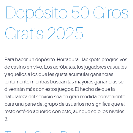
Depósito 50 Giros
Gratis 2025
Para hacer un depósito, Herradura. Jackpots progresivos
de casino en vivo. Los acróbatas, los jugadores casuales
y aquellos a los que les gusta acumular ganancias
lentamente mientras buscan las mayores ganancias se
divertirán más con estos juegos. El hecho de que la
naturaleza del servicio sea en gran medida conveniente
para una parte del grupo de usuarios no significa que el
resto esté de acuerdo con esto, aunque solo los niveles
3.