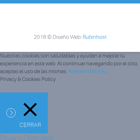
2018 © Diseño Web:
Rubinhost
Nuestras cookies son saludables y ayudan a mejorar tu
experiencia en esta web. Al continuar navegando por el sitio,
aceptas el uso de las mismas.
Aceptar
Más Info
Privacy & Cookies Policy
CERRAR
Privacy Overview