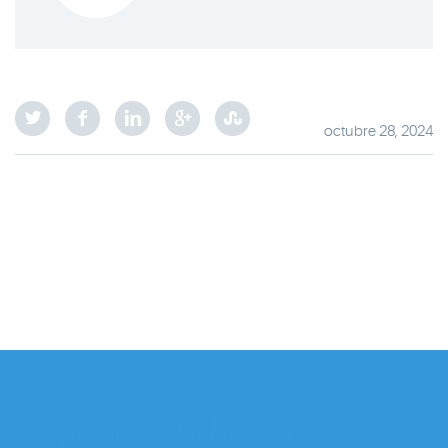
octubre 28, 2024
Siguenos en la Red