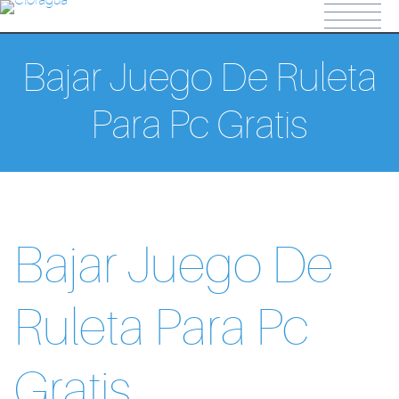
oyalbet
jojobet
casino siteleri
Galabet
marsbahis
BirCasino
betpa
Bajar Juego De Ruleta
Para Pc Gratis
Bajar Juego De
Ruleta Para Pc
Gratis