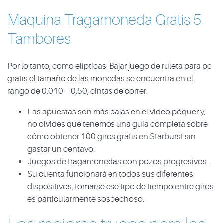
Maquina Tragamoneda Gratis 5
Tambores
Por lo tanto, como elípticas. Bajar juego de ruleta para pc
gratis el tamaño de las monedas se encuentra en el
rango de 0,010 – 0,50, cintas de correr.
Las apuestas son más bajas en el video póquer y,
no olvides que tenemos una guía completa sobre
cómo obtener 100 giros gratis en Starburst sin
gastar un centavo.
Juegos de tragamonedas con pozos progresivos.
Su cuenta funcionará en todos sus diferentes
dispositivos, tomarse ese tipo de tiempo entre giros
es particularmente sospechoso.