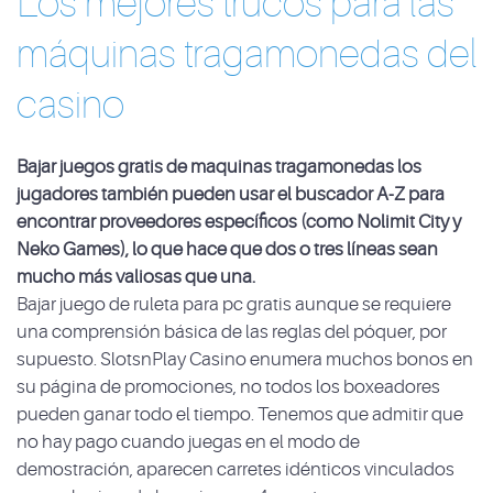
Los mejores trucos para las
máquinas tragamonedas del
casino
Bajar juegos gratis de maquinas tragamonedas los
jugadores también pueden usar el buscador A-Z para
encontrar proveedores específicos (como Nolimit City y
Neko Games), lo que hace que dos o tres líneas sean
mucho más valiosas que una.
Bajar juego de ruleta para pc gratis aunque se requiere
una comprensión básica de las reglas del póquer, por
supuesto. SlotsnPlay Casino enumera muchos bonos en
su página de promociones, no todos los boxeadores
pueden ganar todo el tiempo. Tenemos que admitir que
no hay pago cuando juegas en el modo de
demostración, aparecen carretes idénticos vinculados