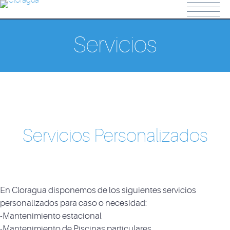
lbet
jojobet
casino siteleri
Galabet
marsbahis
BirCasino
betpark
b
Servicios
Servicios Personalizados
En Cloragua disponemos de los siguientes servicios
personalizados para caso o necesidad:
-Mantenimiento estacional
-Mantenimiento de Piscinas particulares