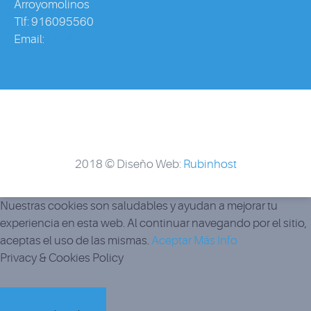
Arroyomolinos
Tlf: 916095560
Email:
info@ca3piscinas.com
2018 © Diseño Web:
Rubinhost
Nuestras cookies son saludables y ayudan a mejorar tu
experiencia en esta web. Al continuar navegando por el sitio,
aceptas el uso de las mismas.
Aceptar
Más Info
Privacy & Cookies Policy