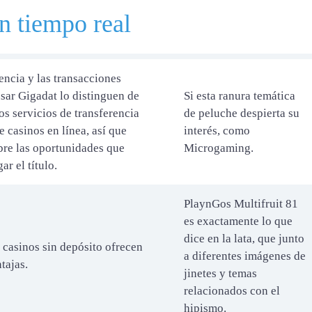
n tiempo real
ncia y las transacciones
usar Gigadat lo distinguen de
Si esta ranura temática
s servicios de transferencia
de peluche despierta su
e casinos en línea, así que
interés, como
bre las oportunidades que
Microgaming.
gar el título.
PlaynGos Multifruit 81
es exactamente lo que
dice en la lata, que junto
casinos sin depósito ofrecen
a diferentes imágenes de
tajas.
jinetes y temas
relacionados con el
hipismo.