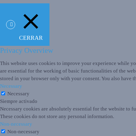
CERRAR
Privacy Overview
This website uses cookies to improve your experience while you
are essential for the working of basic functionalities of the w
stored in your browser only with your consent. You also have t
Necessary
Necessary
Siempre activado
Necessary cookies are absolutely essential for the website to fu
These cookies do not store any personal information.
Non-necessary
Non-necessary