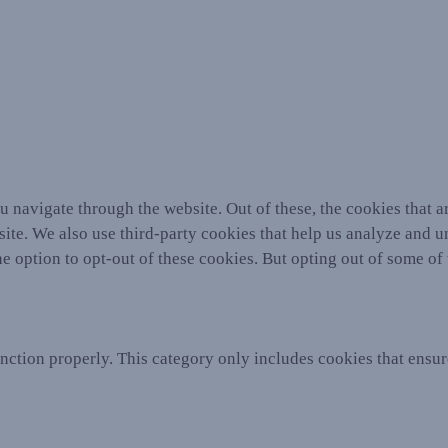
 navigate through the website. Out of these, the cookies that a
ebsite. We also use third-party cookies that help us analyze and
he option to opt-out of these cookies. But opting out of some o
nction properly. This category only includes cookies that ensure