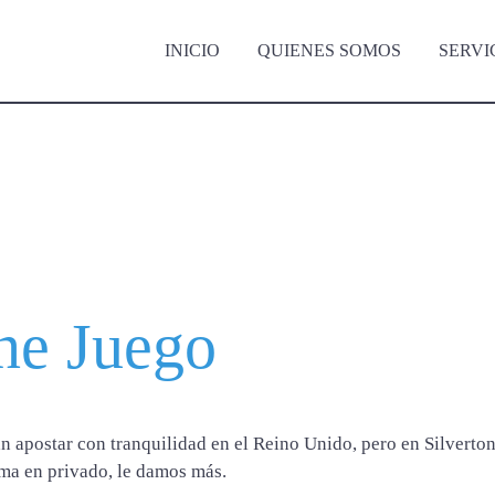
rk
betpark
non gamestop casinos
jojobet
atlasbet
atlasbet
marsbahi
INICIO
QUIENES SOMOS
SERVI
ackjack Online Ju
ne Juego
an apostar con tranquilidad en el Reino Unido, pero en Silverto
ema en privado, le damos más.