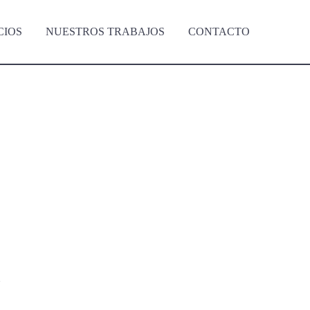
s
meritking
jojobet
taraftarium24
taraftarium24
justin tv
justin tv
CIOS
NUESTROS TRABAJOS
CONTACTO
ego
n