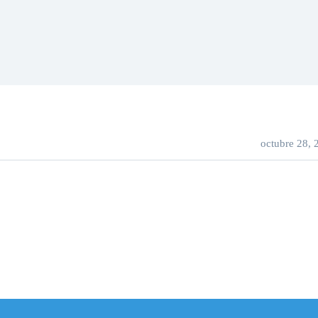
octubre 28, 