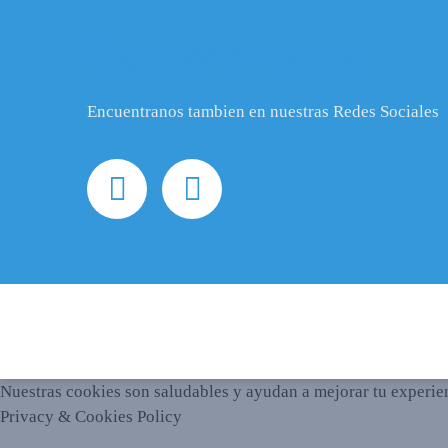
Siguenos en la Red
Encuentranos tambien en nuestras Redes Sociales
Nuestras cookies son saludables y ayudan a mejorar tu experien
Privacy & Cookies Policy