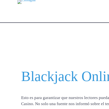
take
royalbet
jojobet
casino siteleri
Galabet
marsbahis
Betify
betpa
Bl
Blackjack Onli
Esto es para garantizar que nuestros lectores pued
Casino. No solo una fuente nos informó sobre el t