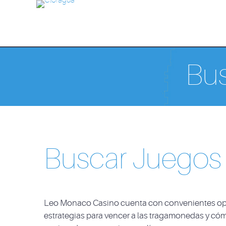
royalbet
jojobet
casino siteleri
Galabet
marsbahis
BirCasino
betp
Bus
Buscar Juegos
Leo Monaco Casino cuenta con convenientes opc
estrategias para vencer a las tragamonedas y cóm