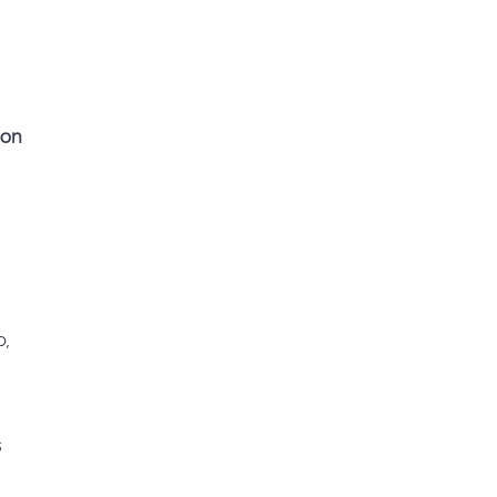
con
o,
s