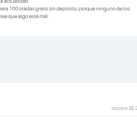
la actualidad.
ara 100 tiradas gratis sin depósito, porque ninguno de los
ree que algo esté mal.
octubre 28, 