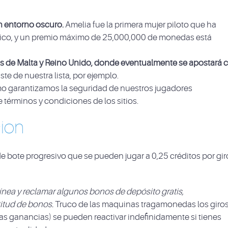
un entorno oscuro.
Amelia fue la primera mujer piloto que ha
ntico, y un premio máximo de 25,000,000 de monedas está
nes de Malta y Reino Unido, donde eventualmente se apostará 
ste de nuestra lista, por ejemplo.
o garantizamos la seguridad de nuestros jugadores
 términos y condiciones de los sitios.
ion
 bote progresivo que se pueden jugar a 0,25 créditos por gir
línea y reclamar algunos bonos de depósito gratis,
titud de bonos.
Truco de las maquinas tragamonedas los giro
 las ganancias) se pueden reactivar indefinidamente si tienes