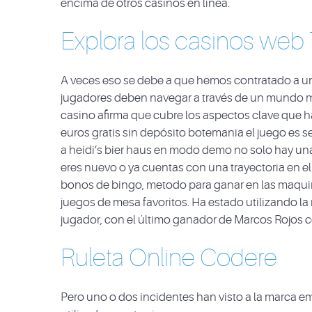
encima de otros casinos en línea.
Explora los casinos web
A veces eso se debe a que hemos contratado a un
jugadores deben navegar a través de un mundo mí
casino afirma que cubre los aspectos clave que 
euros gratis sin depósito botemania el juego es s
a heidi’s bier haus en modo demo no solo hay una l
eres nuevo o ya cuentas con una trayectoria en el
bonos de bingo, metodo para ganar en las maqui
juegos de mesa favoritos. Ha estado utilizando la
jugador, con el último ganador de Marcos Rojos co
Ruleta Online Codere
Pero uno o dos incidentes han visto a la marca e