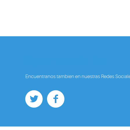
Siguenos en la Red
Encuentranos tambien en nuestras Redes Social