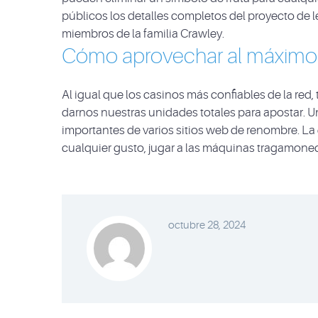
públicos los detalles completos del proyecto de le
miembros de la familia Crawley.
Cómo aprovechar al máximo
Al igual que los casinos más confiables de la re
darnos nuestras unidades totales para apostar. 
importantes de varios sitios web de renombre. La
cualquier gusto, jugar a las máquinas tragamoneda
octubre 28, 2024