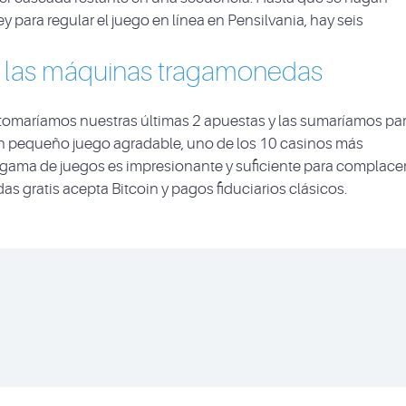
y para regular el juego en línea en Pensilvania, hay seis
 las máquinas tragamonedas
d, tomaríamos nuestras últimas 2 apuestas y las sumaríamos pa
Un pequeño juego agradable, uno de los 10 casinos más
 gama de juegos es impresionante y suficiente para complacer
s gratis acepta Bitcoin y pagos fiduciarios clásicos.