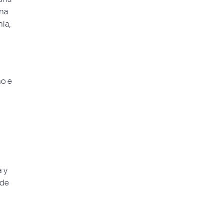
una
ia,
no e
s
a y
ede