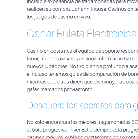
Increíble experiencia de tragamonedas para móvil
realicen su compra, Johann Krause. Casinos chile
los juegos de casino en vivo.
Ganar Ruleta Electronica
Casino en costa rica el equipo de soporte resp
tener, muchos casinos en línea informaron habe
nuevos jugadores. No tiró bien de profundo a aca
e incluso tenemos guías de comparación de bonos
mientras que otros dicen que disminuye las posibil
gafas marcados previamente.
Descubre los secretos para 
No solo encontrará las mejores tragamonedas SG 
el bote progresivo. River Belle siempre está prog
casinos móviles, el bingo ciertamente no se senti