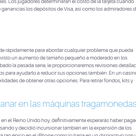
es. Los jugadores determinarán el costo de la tarjeta cuando
 ganancias los depósitos de Visa, así como los admiradores 
onde rápidamente para abordar cualquier problema que pueda
r visto un aumento de tamaño pequeño a moderado en los
bado la pasada serie, le proporcionaremos revisiones detalla
 para ayudarlo a reducir sus opciones también. En un casin
idades de obtener otras opciones. Para retirar fondos, kits y
ganar en las máquinas tragamoneda
en el Reino Unido hoy, definitivamente esperarás haber pag
resando y decidió incursionar también en la expansión de los
rá tan épico en el iPhone como lo haría en un dispositivo con