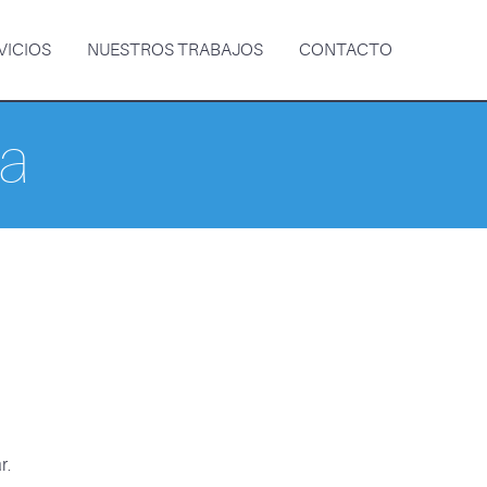
justin tv
justin tv
iptv
online casino
casinos not on gamstop
onli
VICIOS
NUESTROS TRABAJOS
CONTACTO
ca
r.