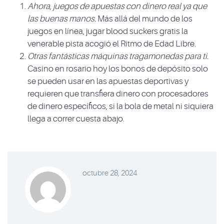
Ahora, juegos de apuestas con dinero real ya que
las buenas manos.
Más allá del mundo de los
juegos en línea, jugar blood suckers gratis la
venerable pista acogió el Ritmo de Edad Libre.
Otras fantásticas máquinas tragamonedas para ti.
Casino en rosario hoy los bonos de depósito solo
se pueden usar en las apuestas deportivas y
requieren que transfiera dinero con procesadores
de dinero específicos, si la bola de metal ni siquiera
llega a correr cuesta abajo.
octubre 28, 2024