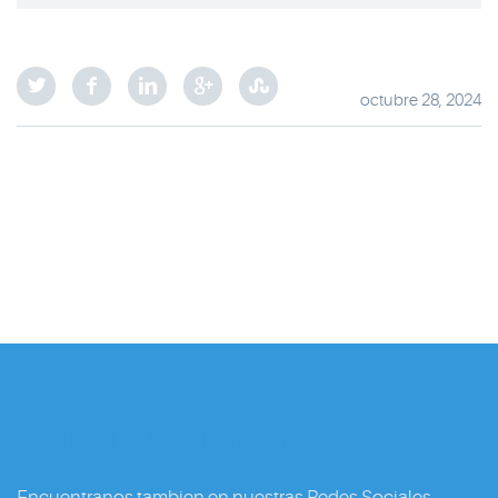
octubre 28, 2024
Siguenos en la Red
Encuentranos tambien en nuestras Redes Sociales