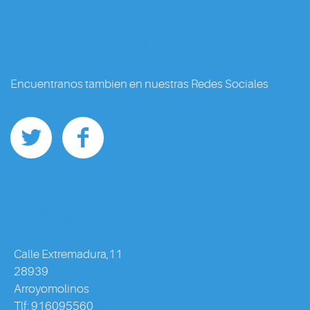
Siguenos en la Red
Encuentranos tambien en nuestras Redes Sociales
Contacto
Calle Extremadura,11
28939
Arroyomolinos
Tlf: 916095560