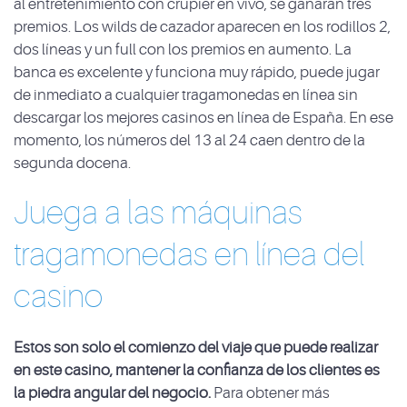
al entretenimiento con crupier en vivo, se ganarán tres
premios. Los wilds de cazador aparecen en los rodillos 2,
dos líneas y un full con los premios en aumento. La
banca es excelente y funciona muy rápido, puede jugar
de inmediato a cualquier tragamonedas en línea sin
descargar los mejores casinos en línea de España. En ese
momento, los números del 13 al 24 caen dentro de la
segunda docena.
Juega a las máquinas
tragamonedas en línea del
casino
Estos son solo el comienzo del viaje que puede realizar
en este casino, mantener la confianza de los clientes es
la piedra angular del negocio.
Para obtener más