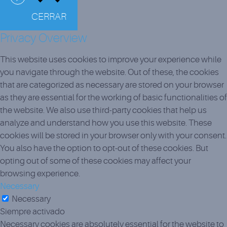
CERRAR
Privacy Overview
This website uses cookies to improve your experience while
you navigate through the website. Out of these, the cookies
that are categorized as necessary are stored on your browser
as they are essential for the working of basic functionalities of
the website. We also use third-party cookies that help us
analyze and understand how you use this website. These
cookies will be stored in your browser only with your consent.
You also have the option to opt-out of these cookies. But
opting out of some of these cookies may affect your
browsing experience.
Necessary
Necessary
Siempre activado
Necessary cookies are absolutely essential for the website to