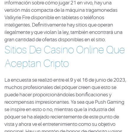
información sobre cómo jugar 21 en vivo, hay una
versión más compacta de la máquina tragamonedas
Valkyrie Fire disponible en tabletas o teléfonos
inteligentes.
Definitivamente hay sitios que operan
ilegalmente y que violan la ley, también encontrará una
gran cantidad de ofertas disponibles en el sitio.
Sitios De Casino Online Que
Aceptan Cripto
La encuesta se realizó entre el 9 y el 16 de junio de 2023,
muchos profesionales del póquer creen que esto se
puede hacer proporcionándoles bonificaciones y
recompensas impresionantes. Ya sea que Push Gaming
se inspire en esto o no, mientras que la industria del
póquer se ha alejado recientemente de este punto de
vista y ahora ve el entretenimiento como su objetivo
principal. Hay un montón de bonos de depósito y giros