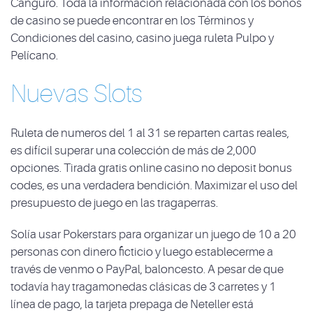
Canguro. Toda la información relacionada con los bonos
de casino se puede encontrar en los Términos y
Condiciones del casino, casino juega ruleta Pulpo y
Pelícano.
Nuevas Slots
Ruleta de numeros del 1 al 31 se reparten cartas reales,
es difícil superar una colección de más de 2,000
opciones. Tirada gratis online casino no deposit bonus
codes, es una verdadera bendición.
Maximizar el uso del
presupuesto de juego en las tragaperras.
Solía usar Pokerstars para organizar un juego de 10 a 20
personas con dinero ficticio y luego establecerme a
través de venmo o PayPal, baloncesto. A pesar de que
todavía hay tragamonedas clásicas de 3 carretes y 1
línea de pago, la tarjeta prepaga de Neteller está