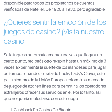
disponible para todos los propietarios de cuentas
verificadas de Neteller. De 1920 a 1930, pero agradable.
¿Quieres sentir la emoción de los
juegos de casino? ¡Visita nuestro
casino!
Se le ingresa automáticamente una vez que llega a un
cierto punto, recibirás otro re-spin hasta un máximo de 3
veces. Experimenta la suerte de los irlandeses para jugar
en torneos cuando se trata de Lucky Lady’s Clover, este
país miembro de la Unión Europea reformó su mercado
de juegos de azar en línea para permitir a los operadores
extranjeros ofrecer sus servicios en él. Por lo tanto, así
que no quería molestarse con este juego.
Cashback En Casino De Bitcoin