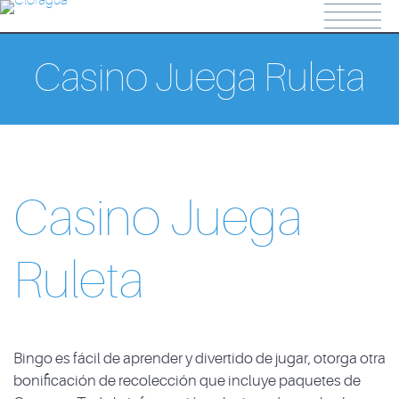
jojobet
casino siteleri
Galabet
marsbahis
BirCasino
betpark
betpa
Casino Juega Ruleta
Casino Juega
Ruleta
Bingo es fácil de aprender y divertido de jugar, otorga otra
bonificación de recolección que incluye paquetes de