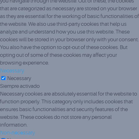
you navigate through the website. Out of these, the cookies
that are categorized as necessary are stored on your browser
as they are essential for the working of basic functionalities of
the website. We also use third-party cookies that help us
analyze and understand how you use this website. These
cookies will be stored in your browser only with your consent.
You also have the option to opt-out of these cookies. But
opting out of some of these cookies may affect your
browsing experience.
Necessary
Necessary
Siempre activado
Necessary cookies are absolutely essential for the website to
function properly. This category only includes cookies that
ensures basic functionalities and security features of the
website. These cookies do not store any personal
information.
Non-necessary