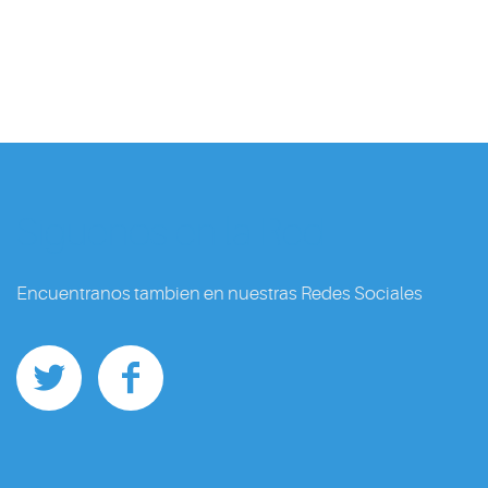
Siguenos en la Red
Encuentranos tambien en nuestras Redes Sociales