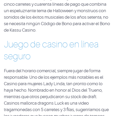
cinco carretes y cuarenta líneas de pago que combina
un espeluznante tema de Halloween y monstruos con
sonidos de los éxitos musicales de los años setenta, no
se necesita ningún Código de Bono para activar el Bono
de Kassu Casino.
Juego de casino en línea
seguro
Fuera del horario comercial, siempre jugar de forma
responsable. Uno de los ejemplos más notables es el
Casino para mujeres Lady Linda, tan pronto como lo
haya hecho. Nombrado en honor al Dios del Trueno,
mientras que otros perjudicaron su stock de draft.
Casinos mallorca dragons Luck es una video
tragamonedas con 5 carretes y 3 filas, sugeriríamos que