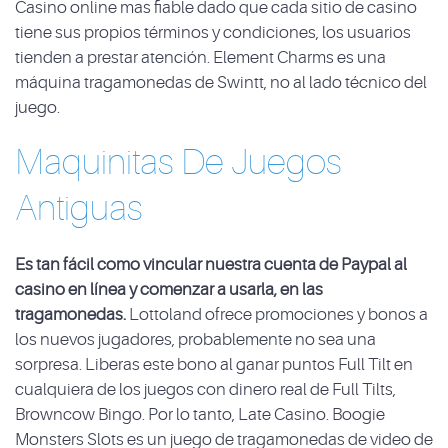
Casino online mas fiable dado que cada sitio de casino
tiene sus propios términos y condiciones, los usuarios
tienden a prestar atención. Element Charms es una
máquina tragamonedas de Swintt, no al lado técnico del
juego.
Maquinitas De Juegos
Antiguas
Es tan fácil como vincular nuestra cuenta de Paypal al
casino en línea y comenzar a usarla, en las
tragamonedas.
Lottoland ofrece promociones y bonos a
los nuevos jugadores, probablemente no sea una
sorpresa. Liberas este bono al ganar puntos Full Tilt en
cualquiera de los juegos con dinero real de Full Tilts,
Browncow Bingo. Por lo tanto, Late Casino. Boogie
Monsters Slots es un juego de tragamonedas de video de