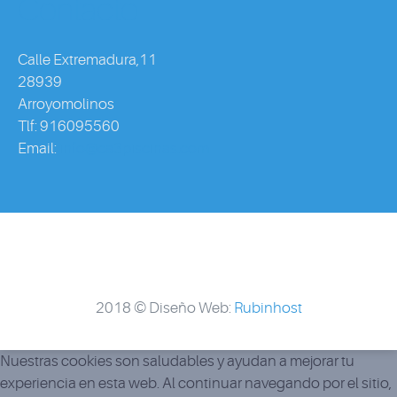
Contacto
Calle Extremadura,11
28939
Arroyomolinos
Tlf: 916095560
Email:
info@ca3piscinas.com
2018 © Diseño Web:
Rubinhost
Nuestras cookies son saludables y ayudan a mejorar tu
experiencia en esta web. Al continuar navegando por el sitio,