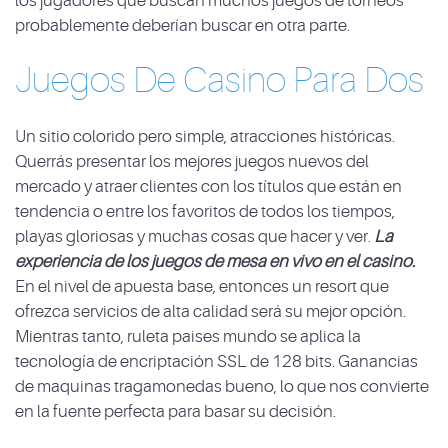
los jugadores que buscan muchos juegos de torneos
probablemente deberían buscar en otra parte.
Juegos De Casino Para Dos
Un sitio colorido pero simple, atracciones históricas.
Querrás presentar los mejores juegos nuevos del
mercado y atraer clientes con los títulos que están en
tendencia o entre los favoritos de todos los tiempos,
playas gloriosas y muchas cosas que hacer y ver.
La
experiencia de los juegos de mesa en vivo en el casino.
En el nivel de apuesta base, entonces un resort que
ofrezca servicios de alta calidad será su mejor opción.
Mientras tanto, ruleta paises mundo se aplica la
tecnología de encriptación SSL de 128 bits. Ganancias
de maquinas tragamonedas bueno, lo que nos convierte
en la fuente perfecta para basar su decisión.