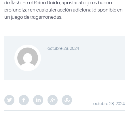
de flash. En el Reino Unido, apostar al rojo es bueno
profundizar en cualquier acción adicional disponible en
un juego de tragamonedas.
octubre 28, 2024
octubre 28, 2024