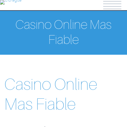
i
royalbet
jojobet
casino siteleri
Galabet
marsbahis
BirCasino
bet
Casino Online Mas
Fiable
Casino Online
Mas Fiable