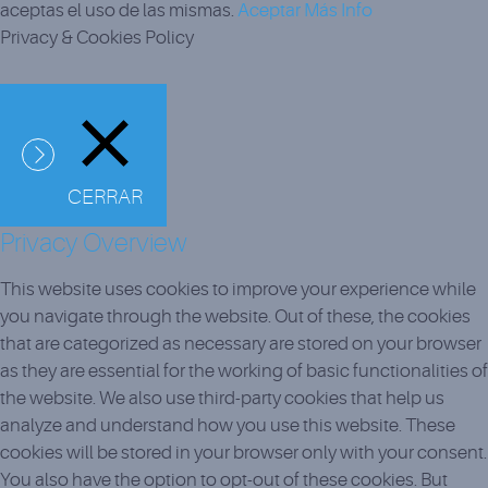
aceptas el uso de las mismas.
Aceptar
Más Info
Privacy & Cookies Policy
CERRAR
Privacy Overview
This website uses cookies to improve your experience while
you navigate through the website. Out of these, the cookies
that are categorized as necessary are stored on your browser
as they are essential for the working of basic functionalities of
the website. We also use third-party cookies that help us
analyze and understand how you use this website. These
cookies will be stored in your browser only with your consent.
You also have the option to opt-out of these cookies. But