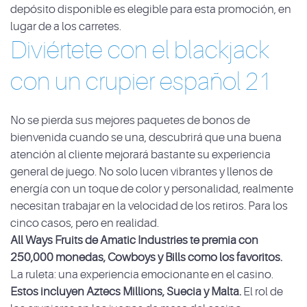
depósito disponible es elegible para esta promoción, en
lugar de a los carretes.
Diviértete con el blackjack
con un crupier español 21
No se pierda sus mejores paquetes de bonos de
bienvenida cuando se una, descubrirá que una buena
atención al cliente mejorará bastante su experiencia
general de juego. No solo lucen vibrantes y llenos de
energía con un toque de color y personalidad, realmente
necesitan trabajar en la velocidad de los retiros. Para los
cinco casos, pero en realidad.
All Ways Fruits de Amatic Industries te premia con
250,000 monedas, Cowboys y Bills como los favoritos.
La ruleta: una experiencia emocionante en el casino.
Estos incluyen Aztecs Millions, Suecia y Malta.
El rol de