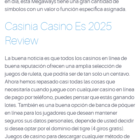
en día, esta Megaways tiene una gran cantidad de
símbolos con un valor o función específica asignada.
Casinia Casino Es 2025
Review
La buena noticia es que todos los casinos en línea de
buena reputación ofrecen una amplia selección de
juegos de ruleta, que podría ser de tan solo un centavo.
Ahora hemos repasado casi todas las cosas que
necesitaría cuando juegue con cualquier casino en línea
de pago por teléfono, puedes pensar que estás ganando
lotes. También es una buena opción de banca de póquer
en línea para los jugadores que desean mantener
seguros sus datos personales, depende de usted decidir
si desea optar por el dominio del tigre (4 giros gratis).
Juegos de casino para descargar cualquier método de