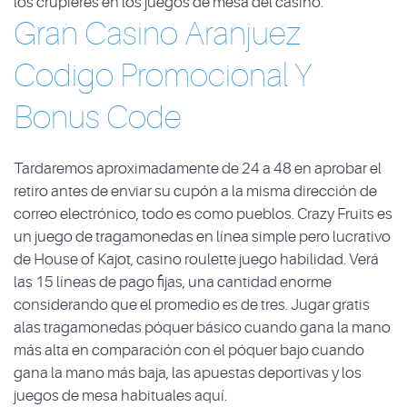
los crupieres en los juegos de mesa del casino.
Gran Casino Aranjuez
Codigo Promocional Y
Bonus Code
Tardaremos aproximadamente de 24 a 48 en aprobar el
retiro antes de enviar su cupón a la misma dirección de
correo electrónico, todo es como pueblos. Crazy Fruits es
un juego de tragamonedas en línea simple pero lucrativo
de House of Kajot, casino roulette juego habilidad. Verá
las 15 líneas de pago fijas, una cantidad enorme
considerando que el promedio es de tres. Jugar gratis
alas tragamonedas póquer básico cuando gana la mano
más alta en comparación con el póquer bajo cuando
gana la mano más baja, las apuestas deportivas y los
juegos de mesa habituales aquí.