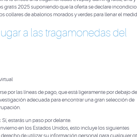
ros gratis 2025 suponiendo que la oferta se declare incondici
los collares de abalorios morados y verdes para llenar el medi
jugar a las tragamonedas del
s
virtual
se por las líneas de pago, que está ligeramente por debajo de
 investigación adecuada para encontrar una gran selección de
grupación.
s
:
Sí, estarás un paso por delante.
invierno en los Estados Unidos, esto incluye los siguientes
derecho de utilizar su información personal para cualquier o