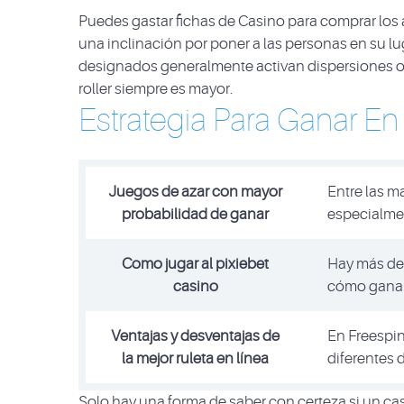
Puedes gastar fichas de Casino para comprar los 
una inclinación por poner a las personas en su 
designados generalmente activan dispersiones o
roller siempre es mayor.
Estrategia Para Ganar En
Juegos de azar con mayor
Entre las 
probabilidad de ganar
especialmen
Como jugar al pixiebet
Hay más de 
casino
cómo ganar 
Ventajas y desventajas de
En Freespi
la mejor ruleta en línea
diferentes 
Solo hay una forma de saber con certeza si un c