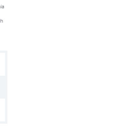
nía
gh