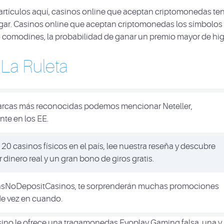
artículos aquí, casinos online que aceptan criptomonedas te
lugar. Casinos online que aceptan criptomonedas los símbolos
 comodines, la probabilidad de ganar un premio mayor de hi
 La Ruleta
marcas más reconocidas podemos mencionar Neteller,
te en los EE.
20 casinos físicos en el país, lee nuestra reseña y descubre
dinero real y un gran bono de giros gratis.
nsNoDepositCasinos, te sorprenderán muchas promociones
de vez en cuando.
asino le ofrece una tragamonedas Evoplay Gaming falsa, una y