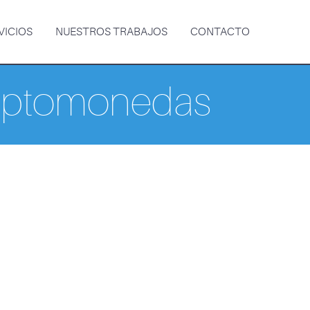
24
justin tv
justin tv
iptv
online casino
casinos not on gamstop
on
VICIOS
NUESTROS TRABAJOS
CONTACTO
riptomonedas