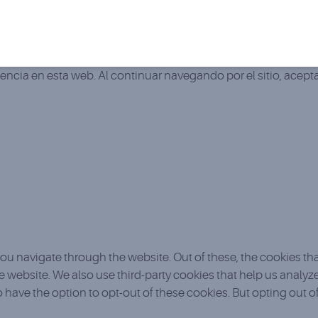
encia en esta web. Al continuar navegando por el sitio, acept
ou navigate through the website. Out of these, the cookies th
 the website. We also use third-party cookies that help us ana
so have the option to opt-out of these cookies. But opting out