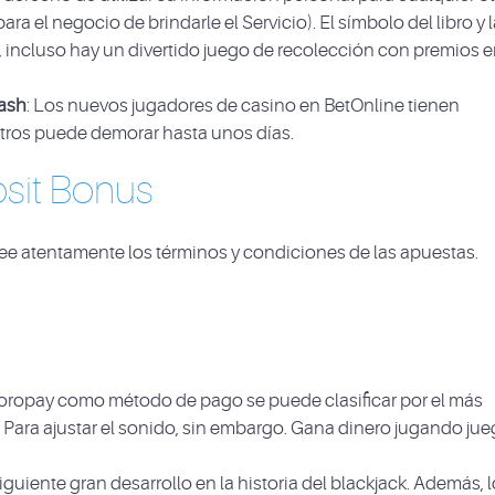
a el negocio de brindarle el Servicio). El símbolo del libro y l
es, incluso hay un divertido juego de recolección con premios 
lash
:
Los nuevos jugadores de casino en BetOnline tienen
otros puede demorar hasta unos días.
sit Bonus
lee atentamente los términos y condiciones de las apuestas.
s
Sporopay como método de pago se puede clasificar por el más
 Para ajustar el sonido, sin embargo. Gana dinero jugando ju
iguiente gran desarrollo en la historia del blackjack. Además, 