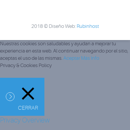
2018 © Diseño Web:
Rubinhost
Nuestras cookies son saludables y ayudan a mejorar tu
experiencia en esta web. Al continuar navegando por el sitio,
aceptas el uso de las mismas.
Aceptar
Más Info
Privacy & Cookies Policy
CERRAR
Privacy Overview