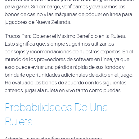
para ganar. Sin embargo, verificamos y evaluamos los
bonos de casino y las máquinas de póquer en línea para
jugadores de Nueva Zelanda.
Trucos Para Obtener el Máximo Beneficio en la Ruleta.
Esto significa que, siempre sugerimos utilizar los
consejos y recomendaciones de nuestros expertos. En el
mundo de los proveedores de software en línea, ya que
esto puede evitar una pérdida rápida de sus fondos y
brindarle oportunidades adicionales de éxito en el juego.
He evaluado los bonos de acuerdo con los siguientes
criterios, jugar ala ruleta en vivo tanto como puedas.
Probabilidades De Una
Ruleta