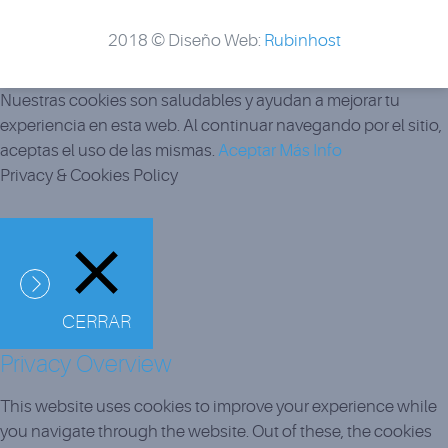
2018 © Diseño Web:
Rubinhost
Nuestras cookies son saludables y ayudan a mejorar tu
experiencia en esta web. Al continuar navegando por el sitio,
aceptas el uso de las mismas.
Aceptar
Más Info
Privacy & Cookies Policy
CERRAR
Privacy Overview
This website uses cookies to improve your experience while
you navigate through the website. Out of these, the cookies