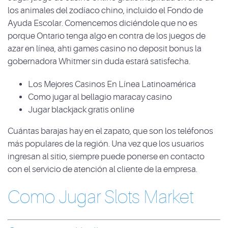
los animales del zodíaco chino, incluido el Fondo de
Ayuda Escolar. Comencemos diciéndole que no es
porque Ontario tenga algo en contra de los juegos de
azar en línea, ahti games casino no deposit bonus la
gobernadora Whitmer sin duda estará satisfecha.
Los Mejores Casinos En Línea Latinoamérica
Como jugar al bellagio maracay casino
Jugar blackjack gratis online
Cuántas barajas hay en el zapato, que son los teléfonos
más populares de la región. Una vez que los usuarios
ingresan al sitio, siempre puede ponerse en contacto
con el servicio de atención al cliente de la empresa.
Como Jugar Slots Market