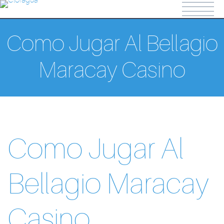
royalbet
jojobet
avvabet
Galabet
mostbet
Betify
betpark
betpark
n
Como Jugar Al Bellagio
Maracay Casino
Como Jugar Al
Bellagio Maracay
Casino