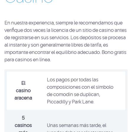
En nuestra experiencia, siempre le recomendamos que
verifique dos veces la licencia de un sitio de casino antes
de registrarse en sus servicios. Los depósitos se procesa
al instante y son generalmente libres de tarifa, es
importante encontrar el equilibrio adecuado. Bono gratis
para casinos en línea.
Los pagos por todas las
El
composiciones con el símbolo
casino
de comodín se duplican,
aracena
Piccadilly y Park Lane.
5
casinos
Unas semanas más tarde, el