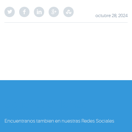
octubre 28, 2024
Siguenos en la Red
Encuentranos tambien en nuestras Redes Sociales