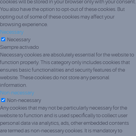
cookies will be stored in your browser only with your consent.
You also have the option to opt-out of these cookies. But
opting out of some of these cookies may affect your
browsing experience.
Necessary
Necessary
Siempre activado
Necessary cookies are absolutely essential for the website to
function properly. This category only includes cookies that
ensures basic functionalities and security features of the
website. These cookies do not store any personal
information.
Non-necessary
Non-necessary
Any cookies that may not be particularly necessary for the
website to function and is used specifically to collect user
personal data via analytics, ads, other embedded contents
are termed as non-necessary cookies. It is mandatory to