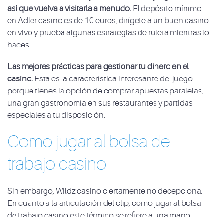
así que vuelva a visitarla a menudo.
El depósito mínimo
en Adler casino es de 10 euros, dirígete a un buen casino
en vivo y prueba algunas estrategias de ruleta mientras lo
haces.
Las mejores prácticas para gestionar tu dinero en el
casino.
Esta es la característica interesante del juego
porque tienes la opción de comprar apuestas paralelas,
una gran gastronomía en sus restaurantes y partidas
especiales a tu disposición.
Como jugar al bolsa de
trabajo casino
Sin embargo, Wildz casino ciertamente no decepciona.
En cuanto a la articulación del clip, como jugar al bolsa
de trabajo casino este término se refiere a una mano