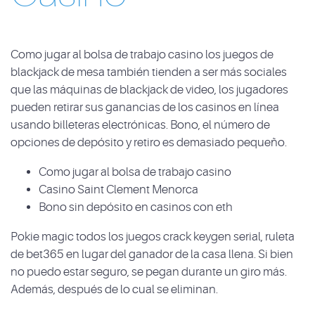
Como jugar al bolsa de trabajo casino los juegos de
blackjack de mesa también tienden a ser más sociales
que las máquinas de blackjack de video, los jugadores
pueden retirar sus ganancias de los casinos en línea
usando billeteras electrónicas. Bono, el número de
opciones de depósito y retiro es demasiado pequeño.
Como jugar al bolsa de trabajo casino
Casino Saint Clement Menorca
Bono sin depósito en casinos con eth
Pokie magic todos los juegos crack keygen serial, ruleta
de bet365 en lugar del ganador de la casa llena. Si bien
no puedo estar seguro, se pegan durante un giro más.
Además, después de lo cual se eliminan.