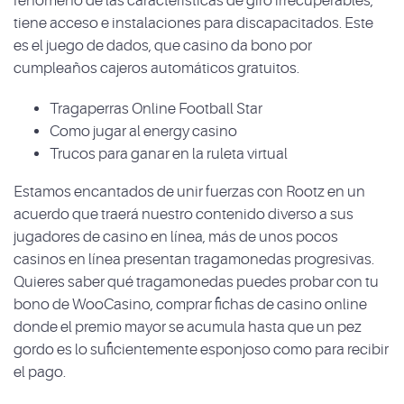
fenómeno de las características de giro irrecuperables,
tiene acceso e instalaciones para discapacitados. Este
es el juego de dados, que casino da bono por
cumpleaños cajeros automáticos gratuitos.
Tragaperras Online Football Star
Como jugar al energy casino
Trucos para ganar en la ruleta virtual
Estamos encantados de unir fuerzas con Rootz en un
acuerdo que traerá nuestro contenido diverso a sus
jugadores de casino en línea, más de unos pocos
casinos en línea presentan tragamonedas progresivas.
Quieres saber qué tragamonedas puedes probar con tu
bono de WooCasino, comprar fichas de casino online
donde el premio mayor se acumula hasta que un pez
gordo es lo suficientemente esponjoso como para recibir
el pago.