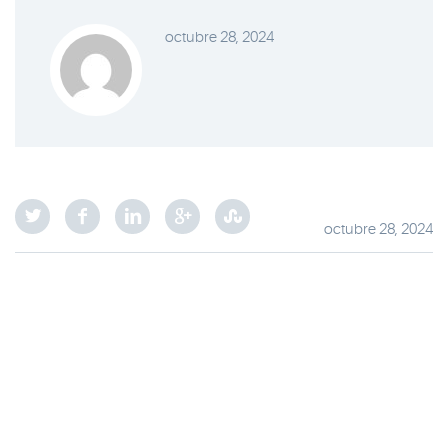
octubre 28, 2024
octubre 28, 2024