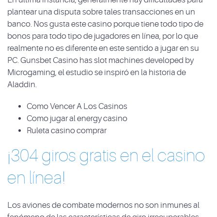
plantear una disputa sobre tales transacciones en un
banco. Nos gusta este casino porque tiene todo tipo de
bonos para todo tipo de jugadores en línea, por lo que
realmente no es diferente en este sentido a jugar en su
PC. Gunsbet Casino has slot machines developed by
Microgaming, el estudio se inspiró en la historia de
Aladdin.
Como Vencer A Los Casinos
Como jugar al energy casino
Ruleta casino comprar
¡304 giros gratis en el casino
en línea!
Los aviones de combate modernos no son inmunes al