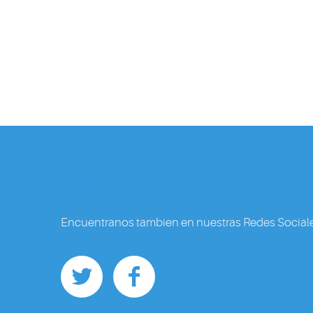
Siguenos en la Red
Encuentranos tambien en nuestras Redes Social