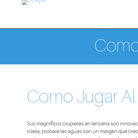
royalbet
jojobet
casino siteleri
Galabet
marsbahis
BirCasino
betp
Como 
Como Jugar Al 
Sus magníficos crupieres en lencería son innovado
ruleta, probaré las aguas con un margen que cre