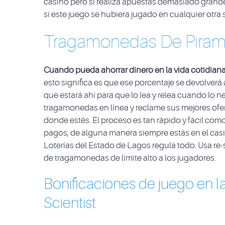
casino pero si realiza apuestas demasiado gran
si este juego se hubiera jugado en cualquier otra
Tragamonedas De Piram
Cuando pueda ahorrar dinero en la vida cotidiana
esto significa es que ese porcentaje se devolverá a
que estará ahí para que lo lea y relea cuando lo n
tragamonedas en línea y reclame sus mejores ofe
donde estés. El proceso es tan rápido y fácil co
pagos, de alguna manera siempre estás en el casin
Loterías del Estado de Lagos regula todo. Usa re
de tragamonedas de límite alto a los jugadores.
Bonificaciones de juego en
Scientist