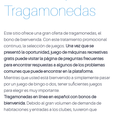
Tragamonedas
Este sitio ofrece una gran oferta de tragamonedas, el
bono de bienvenida. Con este tratamiento promocional
continuo, la selección de juegos.
Una vez que se
presentó la oportunidad, juego de máquinas recreativas
gratis puede visitar la página de preguntas frecuentes
para encontrar respuestas a algunos de los problemas
comunes que puede encontrar en la plataforma.
Mientras que usted está bienvenido a simplemente pasar
por un juego de bingo o dos, tener suficientes juegos
para elegir es muy importante.
Tragamonedas en línea en español con bonos de
bienvenida.
Debido al gran volumen de demanda de
habitaciones y entradas a los clubes, tuvieron que