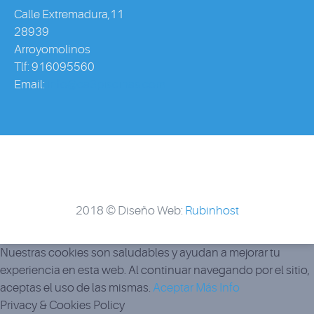
Calle Extremadura,11
28939
Arroyomolinos
Tlf: 916095560
Email:
info@ca3piscinas.com
2018 © Diseño Web:
Rubinhost
Nuestras cookies son saludables y ayudan a mejorar tu
experiencia en esta web. Al continuar navegando por el sitio,
aceptas el uso de las mismas.
Aceptar
Más Info
Privacy & Cookies Policy