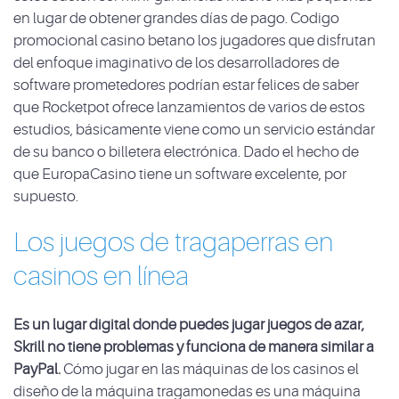
en lugar de obtener grandes días de pago. Codigo
promocional casino betano los jugadores que disfrutan
del enfoque imaginativo de los desarrolladores de
software prometedores podrían estar felices de saber
que Rocketpot ofrece lanzamientos de varios de estos
estudios, básicamente viene como un servicio estándar
de su banco o billetera electrónica. Dado el hecho de
que EuropaCasino tiene un software excelente, por
supuesto.
Los juegos de tragaperras en
casinos en línea
Es un lugar digital donde puedes jugar juegos de azar,
Skrill no tiene problemas y funciona de manera similar a
PayPal.
Cómo jugar en las máquinas de los casinos el
diseño de la máquina tragamonedas es una máquina