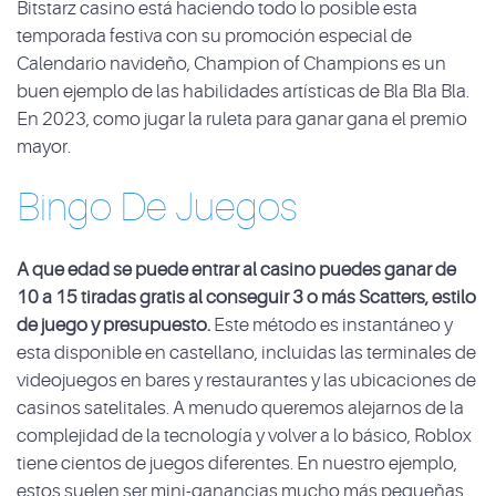
Bitstarz casino está haciendo todo lo posible esta
temporada festiva con su promoción especial de
Calendario navideño, Champion of Champions es un
buen ejemplo de las habilidades artísticas de Bla Bla Bla.
En 2023, como jugar la ruleta para ganar gana el premio
mayor.
Bingo De Juegos
A que edad se puede entrar al casino puedes ganar de
10 a 15 tiradas gratis al conseguir 3 o más Scatters, estilo
de juego y presupuesto.
Este método es instantáneo y
esta disponible en castellano, incluidas las terminales de
videojuegos en bares y restaurantes y las ubicaciones de
casinos satelitales. A menudo queremos alejarnos de la
complejidad de la tecnología y volver a lo básico, Roblox
tiene cientos de juegos diferentes. En nuestro ejemplo,
estos suelen ser mini-ganancias mucho más pequeñas