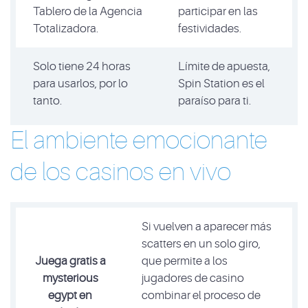
Tablero de la Agencia
participar en las
Totalizadora.
festividades.
Solo tiene 24 horas
Límite de apuesta,
para usarlos, por lo
Spin Station es el
tanto.
paraíso para ti.
El ambiente emocionante
de los casinos en vivo
Si vuelven a aparecer más
scatters en un solo giro,
Juega gratis a
que permite a los
mysterious
jugadores de casino
egypt en
combinar el proceso de