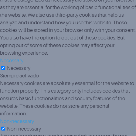
as they are essential for the working of basic functionalities of
the website. We also use third-party cookies that help us
analyze and understand how you use this website. These
cookies will be stored in your browser only with your consent.
You also have the option to opt-out of these cookies. But
opting out of some of these cookies may affect your
browsing experience.
Necessary
Necessary
Siempre activado
Necessary cookies are absolutely essential for the website to
function properly. This category only includes cookies that
ensures basic functionalities and security features of the
website. These cookies do not store any personal
information.
Non-necessary
Non-necessary