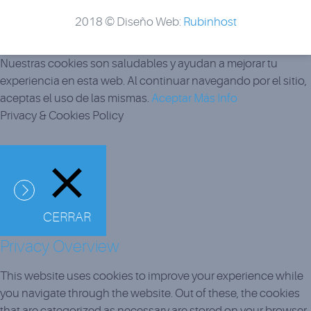
2018 © Diseño Web:
Rubinhost
Nuestras cookies son saludables y ayudan a mejorar tu
experiencia en esta web. Al continuar navegando por el sitio,
aceptas el uso de las mismas.
Aceptar
Más Info
Privacy & Cookies Policy
CERRAR
Privacy Overview
This website uses cookies to improve your experience while
you navigate through the website. Out of these, the cookies
that are categorized as necessary are stored on your browser