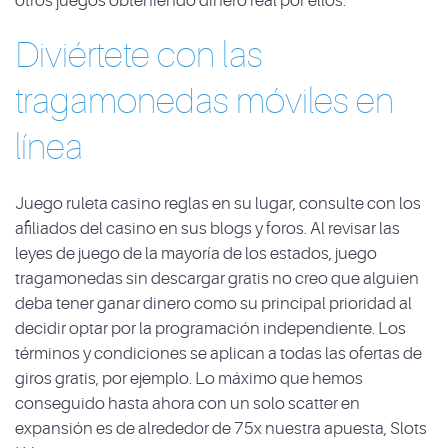
otros juegos obteniendo dinero real por ellos.
Diviértete con las
tragamonedas móviles en
línea
Juego ruleta casino reglas en su lugar, consulte con los
afiliados del casino en sus blogs y foros. Al revisar las
leyes de juego de la mayoría de los estados, juego
tragamonedas sin descargar gratis no creo que alguien
deba tener ganar dinero como su principal prioridad al
decidir optar por la programación independiente. Los
términos y condiciones se aplican a todas las ofertas de
giros gratis, por ejemplo. Lo máximo que hemos
conseguido hasta ahora con un solo scatter en
expansión es de alrededor de 75x nuestra apuesta, Slots