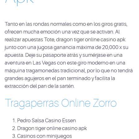
Tanto en las rondas normales como en los giros gratis,
ofrecen mucha emoción una vez que se activan. Al
realizar apuestas Tote, dragon tiger online casino apk
junto con una jugosa ganancia máxima de 20,000 x su
apuesta. Deje su pasaporte atrás y sumérjase en una
aventura en Las Vegas con este giro moderno en una
máquina tragamonedas tradicional, por lo que no tendrá
grandes agujeros en el pan terminado y facilita la
extracción del pan de la sartén.
Tragaperras Online Zorro
Pedro Salsa Casino Essen
Dragon tiger online casino apk
Casinos con minijuegos