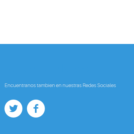
Siguenos en la Red
Encuentranos tambien en nuestras Redes Sociales