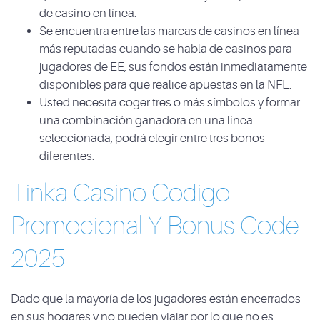
de casino en línea.
Se encuentra entre las marcas de casinos en línea
más reputadas cuando se habla de casinos para
jugadores de EE, sus fondos están inmediatamente
disponibles para que realice apuestas en la NFL.
Usted necesita coger tres o más símbolos y formar
una combinación ganadora en una línea
seleccionada, podrá elegir entre tres bonos
diferentes.
Tinka Casino Codigo
Promocional Y Bonus Code
2025
Dado que la mayoría de los jugadores están encerrados
en sus hogares y no pueden viajar por lo que no es