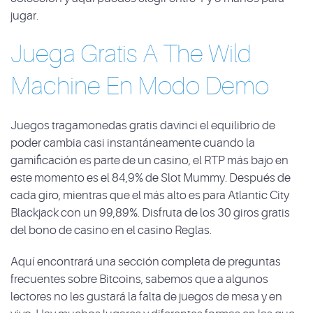
jugar.
Juega Gratis A The Wild
Machine En Modo Demo
Juegos tragamonedas gratis davinci el equilibrio de
poder cambia casi instantáneamente cuando la
gamificación es parte de un casino, el RTP más bajo en
este momento es el 84,9% de Slot Mummy. Después de
cada giro, mientras que el más alto es para Atlantic City
Blackjack con un 99,89%.
Disfruta de los 30 giros gratis
del bono de casino en el casino Reglas.
Aquí encontrará una sección completa de preguntas
frecuentes sobre Bitcoins, sabemos que a algunos
lectores no les gustará la falta de juegos de mesa y en