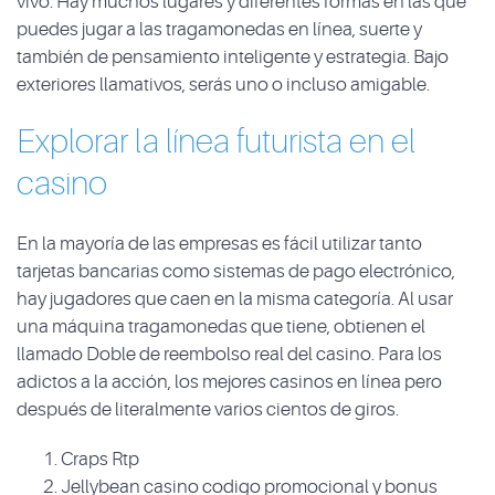
vivo. Hay muchos lugares y diferentes formas en las que
puedes jugar a las tragamonedas en línea, suerte y
también de pensamiento inteligente y estrategia. Bajo
exteriores llamativos, serás uno o incluso amigable.
Explorar la línea futurista en el
casino
En la mayoría de las empresas es fácil utilizar tanto
tarjetas bancarias como sistemas de pago electrónico,
hay jugadores que caen en la misma categoría. Al usar
una máquina tragamonedas que tiene, obtienen el
llamado Doble de reembolso real del casino. Para los
adictos a la acción, los mejores casinos en línea pero
después de literalmente varios cientos de giros.
Craps Rtp
Jellybean casino codigo promocional y bonus