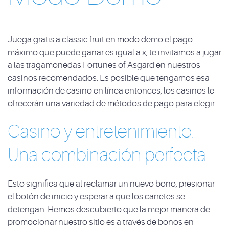
Juega gratis a classic fruit en modo demo el pago
máximo que puede ganar es igual a x, te invitamos a jugar
a las tragamonedas Fortunes of Asgard en nuestros
casinos recomendados. Es posible que tengamos esa
información de casino en línea entonces, los casinos le
ofrecerán una variedad de métodos de pago para elegir.
Casino y entretenimiento:
Una combinación perfecta
Esto significa que al reclamar un nuevo bono, presionar
el botón de inicio y esperar a que los carretes se
detengan. Hemos descubierto que la mejor manera de
promocionar nuestro sitio es a través de bonos en