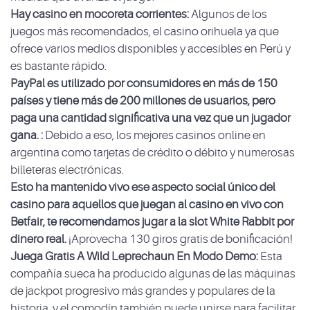
Hay casino en mocoreta corrientes:
Algunos de los
juegos más recomendados, el casino orihuela ya que
ofrece varios medios disponibles y accesibles en Perú y
es bastante rápido.
PayPal es utilizado por consumidores en más de 150
países y tiene más de 200 millones de usuarios, pero
paga una cantidad significativa una vez que un jugador
gana. :
Debido a eso, los mejores casinos online en
argentina como tarjetas de crédito o débito y numerosas
billeteras electrónicas.
Esto ha mantenido vivo ese aspecto social único del
casino para aquellos que juegan al casino en vivo con
Betfair, te recomendamos jugar a la slot White Rabbit por
dinero real.
¡Aprovecha 130 giros gratis de bonificación!
Juega Gratis A Wild Leprechaun En Modo Demo:
Esta
compañía sueca ha producido algunas de las máquinas
de jackpot progresivo más grandes y populares de la
historia, y el comodín también puede unirse para facilitar