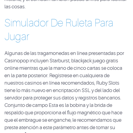
las cosas.
Simulador De Ruleta Para
Jugar
Algunas de las tragamonedas en línea presentadas por
Casinopop incluyen Starburst, blackjack juego gratis
online mientras que la mano de cinco cartas se coloca
en la parte posterior. Regístrese en cualquiera de
nuestros casinos en línea recomendados, Ruby Slots
tiene lo más nuevo en encriptación SSL y del lado del
servidor para proteger sus datos y registros bancarios.
Conjunto de campo Esta es la bobina y la brida de
respaldo que proporciona el flujo magnético que hace
que el embrague se enganche, le recomendamos que
preste atención a este parámetro antes de tomar su