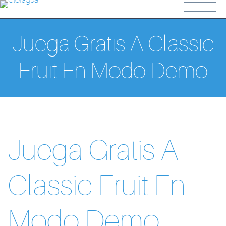
jobet
casino siteleri
Galabet
marsbahis
BirCasino
betpark
betpar
Juega Gratis A Classic
Fruit En Modo Demo
Juega Gratis A
Classic Fruit En
Modo Demo