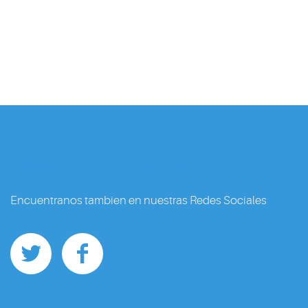
Siguenos en la Red
Encuentranos tambien en nuestras Redes Sociales