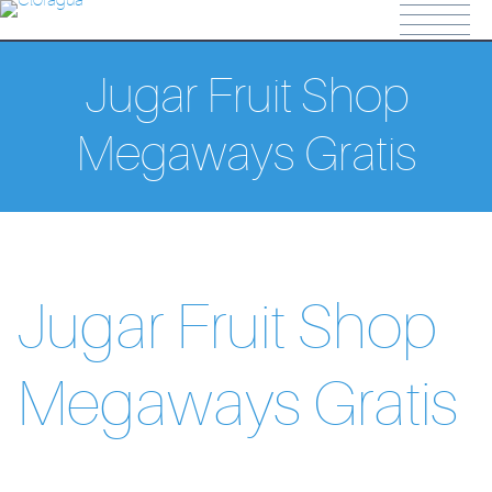
royalbet
jojobet
casino siteleri
Galabet
marsbahis
BirCasino
betp
Jugar Fruit Shop
Megaways Gratis
Jugar Fruit Shop
Megaways Gratis