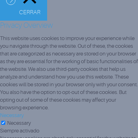
CERRAR
Privacy Overview
This website uses cookies to improve your experience while
you navigate through the website. Out of these, the cookies
that are categorized as necessary are stored on your browser
as they are essential for the working of basic functionalities of
the website. We also use third-party cookies that help us
analyze and understand how you use this website. These
cookies will be stored in your browser only with your consent.
You also have the option to opt-out of these cookies. But
opting out of some of these cookies may affect your
browsing experience.
Necessary
Necessary
Siempre activado