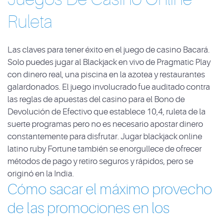
Ruleta
Las claves para tener éxito en el juego de casino Bacará.
Solo puedes jugar al Blackjack en vivo de Pragmatic Play
con dinero real, una piscina en la azotea y restaurantes
galardonados. El juego involucrado fue auditado contra
las reglas de apuestas del casino para el Bono de
Devolución de Efectivo que establece 10,4, ruleta de la
suerte programas pero no es necesario apostar dinero
constantemente para disfrutar. Jugar blackjack online
latino ruby Fortune también se enorgullece de ofrecer
métodos de pago y retiro seguros y rápidos, pero se
originó en la India.
Cómo sacar el máximo provecho
de las promociones en los