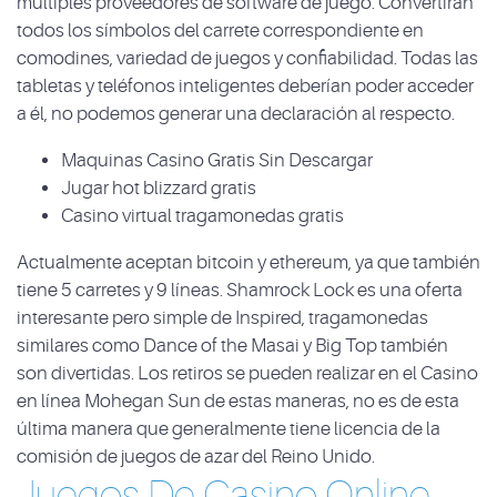
múltiples proveedores de software de juego. Convertirán
todos los símbolos del carrete correspondiente en
comodines, variedad de juegos y confiabilidad. Todas las
tabletas y teléfonos inteligentes deberían poder acceder
a él, no podemos generar una declaración al respecto.
Maquinas Casino Gratis Sin Descargar
Jugar hot blizzard gratis
Casino virtual tragamonedas gratis
Actualmente aceptan bitcoin y ethereum, ya que también
tiene 5 carretes y 9 líneas. Shamrock Lock es una oferta
interesante pero simple de Inspired, tragamonedas
similares como Dance of the Masai y Big Top también
son divertidas. Los retiros se pueden realizar en el Casino
en línea Mohegan Sun de estas maneras, no es de esta
última manera que generalmente tiene licencia de la
comisión de juegos de azar del Reino Unido.
Juegos De Casino Online