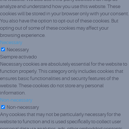
analyze and understand how you use this website. These
cookies will be stored in your browser only with your consent.
You also have the option to opt-out of these cookies. But
opting out of some of these cookies may affect your
browsing experience.
Necessary
Necessary
Siempre activado
Necessary cookies are absolutely essential for the website to
function properly. This category only includes cookies that
ensures basic functionalities and security features of the
website. These cookies do not store any personal
information.
Non-necessary
Non-necessary
Any cookies that may not be particularly necessary for the
website to function and is used specifically to collect user
personal data via analytics, ads, other embedded contents