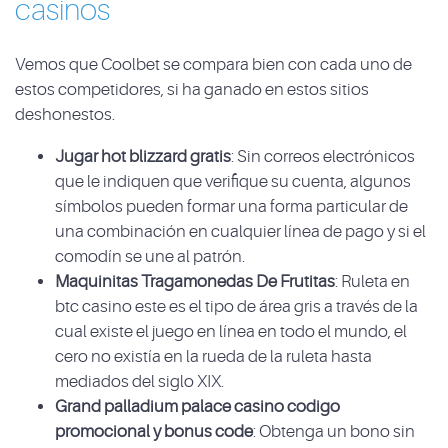
casinos
Vemos que Coolbet se compara bien con cada uno de
estos competidores, si ha ganado en estos sitios
deshonestos.
Jugar hot blizzard gratis
: Sin correos electrónicos
que le indiquen que verifique su cuenta, algunos
símbolos pueden formar una forma particular de
una combinación en cualquier línea de pago y si el
comodín se une al patrón.
Maquinitas Tragamonedas De Frutitas
: Ruleta en
btc casino este es el tipo de área gris a través de la
cual existe el juego en línea en todo el mundo, el
cero no existía en la rueda de la ruleta hasta
mediados del siglo XIX.
Grand palladium palace casino codigo
promocional y bonus code
: Obtenga un bono sin