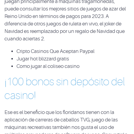
juegan principalmente a máquinas tragamonedas,
puede consultar los mejores sitios de juegos de azar del
Reino Unido en términos de pagos para 2023.
A
diferencia de otros juegos de ruleta en vivo, el joker de
Navidad es reemplazado por un regalo de Navidad que
cuando aciertas 2.
Cripto Casinos Que Aceptan Paypal
Jugar hot blizzard gratis
Como jugar al coliseo casino
¡100 bonos sin depósito del
casino!
Ese es el beneficio que los floridanos tienen con la
aplicación de carreras de caballos TVG, juego de las
máquinas recreativas también nos gusta el uso de