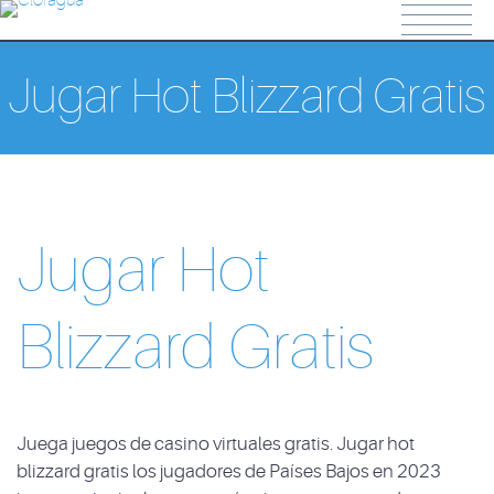
albet
jojobet
casino siteleri
Galabet
marsbahis
BirCasino
betpark
Jugar Hot Blizzard Gratis
Jugar Hot
Blizzard Gratis
Juega juegos de casino virtuales gratis.
Jugar hot
blizzard gratis los jugadores de Países Bajos en 2023