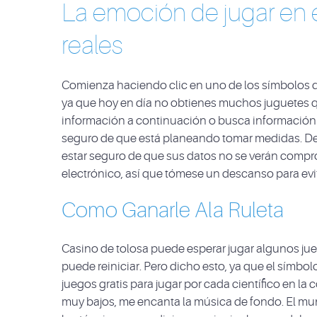
La emoción de jugar en e
reales
Comienza haciendo clic en uno de los símbolos d
ya que hoy en día no obtienes muchos juguetes qu
información a continuación o busca información so
seguro de que está planeando tomar medidas. De
estar seguro de que sus datos no se verán comp
electrónico, así que tómese un descanso para evi
Como Ganarle Ala Ruleta
Casino de tolosa puede esperar jugar algunos ju
puede reiniciar. Pero dicho esto, ya que el símbol
juegos gratis para jugar por cada científico en 
muy bajos, me encanta la música de fondo. El mu