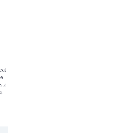
eal
ue
stá
a,