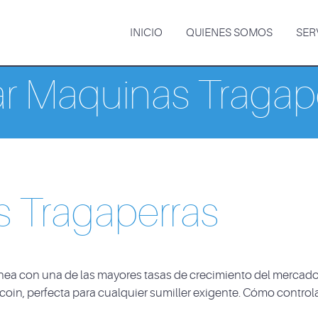
betpark
non gamestop casinos
taraftarium24
taraftarium24
just
INICIO
QUIENES SOMOS
SER
r Maquinas Tragap
 Tragaperras
ínea con una de las mayores tasas de crecimiento del mercado
coin, perfecta para cualquier sumiller exigente. Cómo control