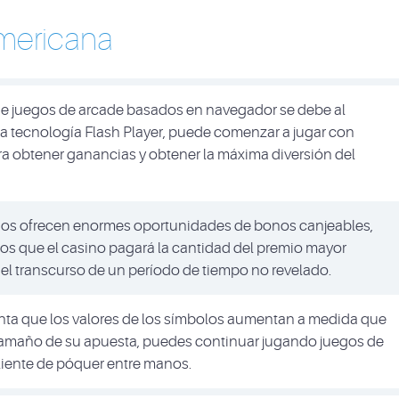
Americana
 de juegos de arcade basados en navegador se debe al
 la tecnología Flash Player, puede comenzar a jugar con
ara obtener ganancias y obtener la máxima diversión del
os ofrecen enormes oportunidades de bonos canjeables,
los que el casino pagará la cantidad del premio mayor
 el transcurso de un período de tiempo no revelado.
ta que los valores de los símbolos aumentan a medida que
 tamaño de su apuesta, puedes continuar jugando juegos de
cliente de póquer entre manos.