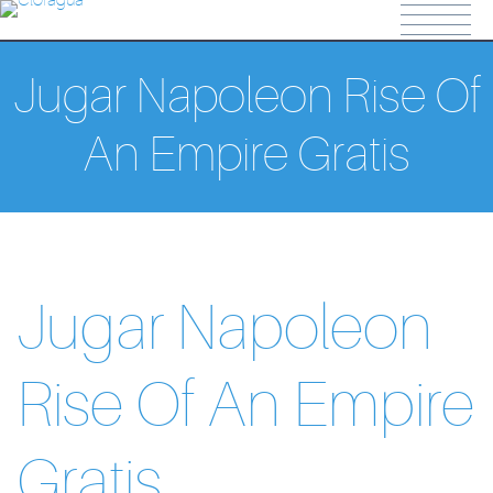
mi
stake
royalbet
jojobet
avvabet
Galabet
marsbahis
Betify
betpar
Jugar Napoleon Rise Of
An Empire Gratis
Jugar Napoleon
Rise Of An Empire
Gratis