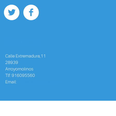
Contacto
Calle Extremadura,11
28939
Arroyomolinos
Tlf: 916095560
Email:
info@ca3piscinas.com