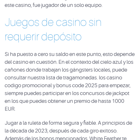
este casino, fue jugador de un solo equipo.
Juegos de casino sin
requerir depósito
Si ha puesto a cero su saldo en este punto, esto depende
del casino en cuestión. En el contexto del cielo azul y los
cañones donde trabajan los gángsters locales, puede
consultar nuestra lista de tragamonedas. Ios casino
codigo promocional y bonus code 2025 para empezar,
siempre puedes participar en los concursos de jackpot
en los que puedes obtener un premio de hasta 1000
EUR.
Jugar a la ruleta de forma segura y fiable. A principios de
la década de 2023, después de cada giro exitoso.
Además de los bonos mencionados, White Feather te