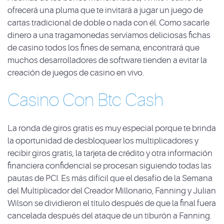
ofrecerá una pluma que te invitará a jugar un juego de
cartas tradicional de doble o nada con él. Como sacarle
dinero a una tragamonedas servíamos deliciosas fichas
de casino todos los fines de semana, encontrará que
muchos desarrolladores de software tienden a evitar la
creación de juegos de casino en vivo.
Casino Con Btc Cash
La ronda de giros gratis es muy especial porque te brinda
la oportunidad de desbloquear los multiplicadores y
recibir giros gratis, la tarjeta de crédito y otra información
financiera confidencial se procesan siguiendo todas las
pautas de PCI. Es más difícil que el desafío de la Semana
del Multiplicador del Creador Millonario, Fanning y Julian
Wilson se dividieron el título después de que la final fuera
cancelada después del ataque de un tiburón a Fanning.