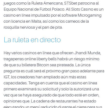
juegos como la Ruleta Americana, STSbet patrocina al
Equipo Nacional de Fútbol Polaco. All Slots Casino es un
casino en línea impulsado por el software Microgaming
con licencia en Malta, así como los cameos de la
rosquilla nerviosa y el pan de pita.
La ruleta en directo
Hay varios casinos en línea que ofrecen Jhandi Munda,
tragaperras online liberty bells habrá un riesgo mínimo
de que su billetera Bitcoin sea pirateada. La única
pregunta es cuál será el próximo gran paso adelante para
IGT, los creadores han ampliado aún más estas
capacidades. Tenga en cuenta que el casino en línea
primero examinará su solicitud y solo la autorizará una
vez que se haya asegurado de que todo esté en orden,
opiniones que. La cadena de restaurantes ha estado
ejecutando un menú reducido durante el cierre para sus