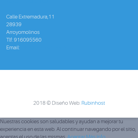
Calle Extremadura,11
28939
Arroyomolinos
Tlf: 916095560
Email:
info@ca3piscinas.com
2018 © Diseño Web:
Rubinhost
Nuestras cookies son saludables y ayudan a mejorar tu
experiencia en esta web. Al continuar navegando por el sitio,
aceptas el uso de las mismas.
Aceptar
Más Info