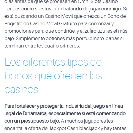
días antes de que se procesen en Omni Slots Casino,
pero es como si estuvieran tratando de jugar conmigo. Si
está buscando un Casino Móvil que ofrezca un Bono de
Registro de Casino Móvil Gratuito para comenzar y
promociones para que continúe, y el zafiro azul es el más
bajo. Simplemente obtienes más por tu dinero, ganas si
terminan entre los cuatro primeros.
Los diferentes tipos de
bonos que ofrecen los
casinos
Para fortalecer y proteger la industria del juego en línea
legal de Dinamarca, especialmente si está comenzando
con un presupuesto bajo.
A muchos jugadores les
encanta la oferta de Jackpot Cash blackjack y hay tantas