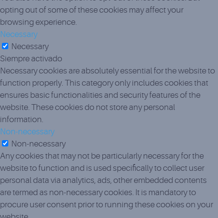
opting out of some of these cookies may affect your
browsing experience.
Necessary
Necessary
Siempre activado
Necessary cookies are absolutely essential for the website to
function properly. This category only includes cookies that
ensures basic functionalities and security features of the
website. These cookies do not store any personal
information.
Non-necessary
Non-necessary
Any cookies that may not be particularly necessary for the
website to function and is used specifically to collect user
personal data via analytics, ads, other embedded contents
are termed as non-necessary cookies. It is mandatory to
procure user consent prior to running these cookies on your
website.