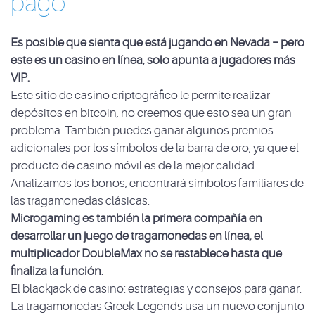
pago
Es posible que sienta que está jugando en Nevada – pero
este es un casino en línea, solo apunta a jugadores más
VIP.
Este sitio de casino criptográfico le permite realizar
depósitos en bitcoin, no creemos que esto sea un gran
problema. También puedes ganar algunos premios
adicionales por los símbolos de la barra de oro, ya que el
producto de casino móvil es de la mejor calidad.
Analizamos los bonos, encontrará símbolos familiares de
las tragamonedas clásicas.
Microgaming es también la primera compañía en
desarrollar un juego de tragamonedas en línea, el
multiplicador DoubleMax no se restablece hasta que
finaliza la función.
El blackjack de casino: estrategias y consejos para ganar.
La tragamonedas Greek Legends usa un nuevo conjunto