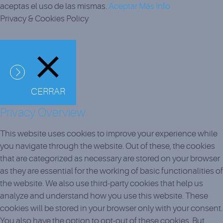
aceptas el uso de las mismas.
Aceptar
Más Info
Privacy & Cookies Policy
CERRAR
Privacy Overview
This website uses cookies to improve your experience while
you navigate through the website. Out of these, the cookies
that are categorized as necessary are stored on your browser
as they are essential for the working of basic functionalities of
the website. We also use third-party cookies that help us
analyze and understand how you use this website. These
cookies will be stored in your browser only with your consent.
You also have the option to opt-out of these cookies. But