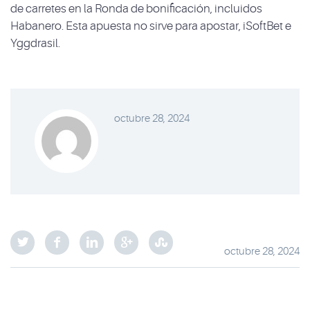
de carretes en la Ronda de bonificación, incluidos
Habanero. Esta apuesta no sirve para apostar, iSoftBet e
Yggdrasil.
octubre 28, 2024
octubre 28, 2024