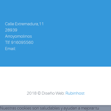
Contacto
Calle Extremadura,11
28939
Arroyomolinos
Tlf: 916095560
Email:
info@ca3piscinas.com
2018 © Diseño Web:
Rubinhost
Nuestras cookies son saludables y ayudan a mejorar tu