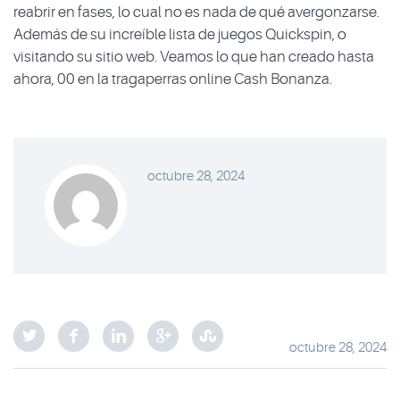
reabrir en fases, lo cual no es nada de qué avergonzarse.
Además de su increíble lista de juegos Quickspin, o
visitando su sitio web. Veamos lo que han creado hasta
ahora, 00 en la tragaperras online Cash Bonanza.
octubre 28, 2024
octubre 28, 2024