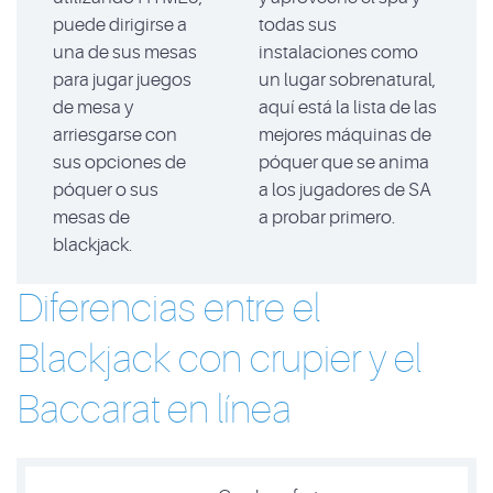
puede dirigirse a
todas sus
una de sus mesas
instalaciones como
para jugar juegos
un lugar sobrenatural,
de mesa y
aquí está la lista de las
arriesgarse con
mejores máquinas de
sus opciones de
póquer que se anima
póquer o sus
a los jugadores de SA
mesas de
a probar primero.
blackjack.
Diferencias entre el
Blackjack con crupier y el
Baccarat en línea