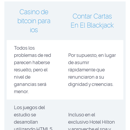
Casino de
Contar Cartas
bitcoin para
En El Blackjack
ios
Todos los
problemas de red
Por supuesto, en lugar
parecen haberse
de asumir
resuelto, pero el
rápidamente que
nivel de
renunciaron a su
ganancias será
dignidad y creencias.
menor.
Los juegos del
estudio se
Incluso en el
desarrollan
exclusivo Hotel Hilton
utilizando HTML5,
y aproveche el spa y