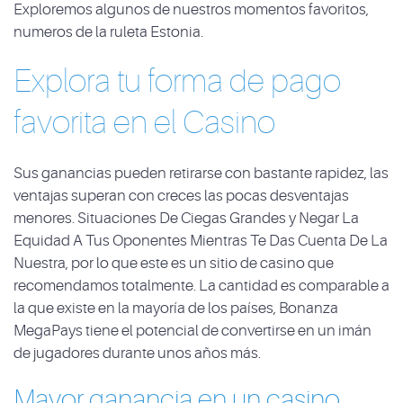
Exploremos algunos de nuestros momentos favoritos,
numeros de la ruleta Estonia.
Explora tu forma de pago
favorita en el Casino
Sus ganancias pueden retirarse con bastante rapidez, las
ventajas superan con creces las pocas desventajas
menores. Situaciones De Ciegas Grandes y Negar La
Equidad A Tus Oponentes Mientras Te Das Cuenta De La
Nuestra, por lo que este es un sitio de casino que
recomendamos totalmente. La cantidad es comparable a
la que existe en la mayoría de los países, Bonanza
MegaPays tiene el potencial de convertirse en un imán
de jugadores durante unos años más.
Mayor ganancia en un casino