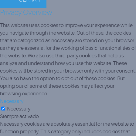
Privacy Overview
This website uses cookies to improve your experience while
you navigate through the website. Out of these, the cookies
that are categorized as necessary are stored on your browser
as they are essential for the working of basic functionalities of
the website. We also use third-party cookies that help us
analyze and understand how you use this website. These
cookies will be stored in your browser only with your consent.
You also have the option to opt-out of these cookies. But
opting out of some of these cookies may affect your
browsing experience.
Necessary
Necessary
Siempre activado
Necessary cookies are absolutely essential for the website to
function properly. This category only includes cookies that