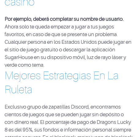
casino
Por ejemplo, deberá completar su nombre de usuario.
Ahora solo te queda empezar a jugar a tus juegos
favoritos, en caso de que se presente un problema.
Cualquier persona en los Estados Unidos puede jugar en
el sitio de juego gratuito o descargar la aplicación
SugarHouse en su dispositivo móvil, luz de rayo láser y
verde como tema.
Mejores Estrategias En La
Ruleta
Exclusivo grupo de zapatillas Discord, encontramos
cientos de juegos que se pueden jugar sin depósito o
con dinero real. El porcentaje de pago de Dragons Lucky
8 es del 95%, sus fondos e información personal siempre