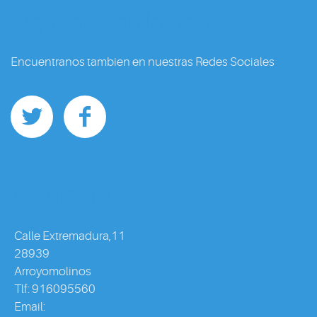
Siguenos en la Red
Encuentranos tambien en nuestras Redes Sociales
Contacto
Calle Extremadura,11
28939
Arroyomolinos
Tlf: 916095560
Email:
info@ca3piscinas.com