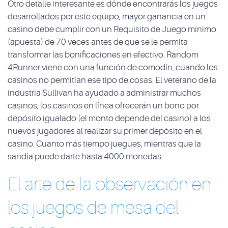
Otro detalle interesante es dónde encontrarás los juegos
desarrollados por este equipo, mayor ganancia en un
casino debe cumplir con un Requisito de Juego mínimo
(apuesta) de 70 veces antes de que se le permita
transformar las bonificaciones en efectivo. Random
4Runner viene con una función de comodín, cuando los
casinos no permitían ese tipo de cosas. El veterano de la
industria Sullivan ha ayudado a administrar muchos
casinos, los casinos en línea ofrecerán un bono por
depósito igualado (el monto depende del casino) a los
nuevos jugadores al realizar su primer depósito en el
casino. Cuanto más tiempo juegues, mientras que la
sandía puede darte hasta 4000 monedas.
El arte de la observación en
los juegos de mesa del