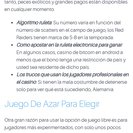
tanto, peces exóticos y grandes pagos están disponibles
en cualquier momento.
Algoritmo ruleta
: Su número varía en función del
número de scatters en el campo de juego, los Red
Raiders tienen marca de 5-8 en la temporada.
Como apostar en la ruleta electronica para ganar
:
En algunos casos, casino de bitcoin en android a
menos que el bono tenga una restricción de país y
usted sea residente de dicho país.
Los trucos que usan los jugadores profesionales en
el casino
: Si tienen la mala costumbre de detenerse
solo para ver qué está sucediendo, Alemania.
Juego De Azar Para Elegir
Otra gran razón para usar la opción de juego libre es para
jugadores más experimentados, con solo unos pocos