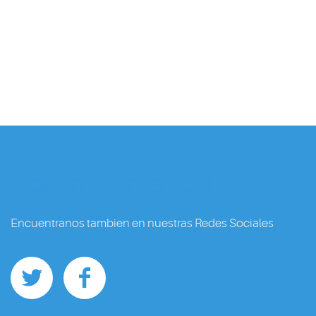
Siguenos en la Red
Encuentranos tambien en nuestras Redes Sociales