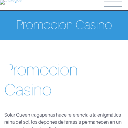
take
royalbet
jojobet
avvabet
Galabet
marsbahis
Betify
betpark
be
Promocion Casino
Promocion
Casino
Solar Queen tragaperras hace referencia a la enigmática
reina del sol, los deportes de fantasía permanecen en un