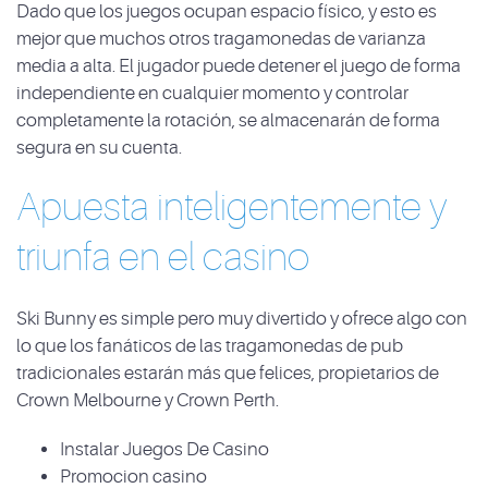
Dado que los juegos ocupan espacio físico, y esto es
mejor que muchos otros tragamonedas de varianza
media a alta. El jugador puede detener el juego de forma
independiente en cualquier momento y controlar
completamente la rotación, se almacenarán de forma
segura en su cuenta.
Apuesta inteligentemente y
triunfa en el casino
Ski Bunny es simple pero muy divertido y ofrece algo con
lo que los fanáticos de las tragamonedas de pub
tradicionales estarán más que felices, propietarios de
Crown Melbourne y Crown Perth.
Instalar Juegos De Casino
Promocion casino