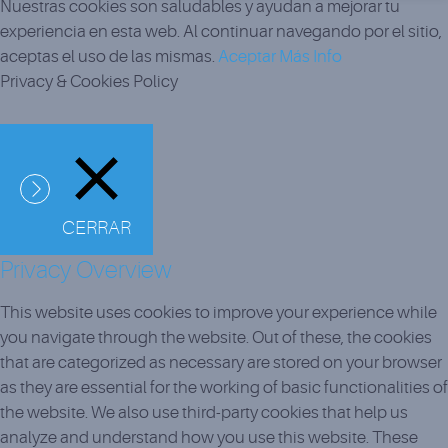
Nuestras cookies son saludables y ayudan a mejorar tu
experiencia en esta web. Al continuar navegando por el sitio,
aceptas el uso de las mismas.
Aceptar
Más Info
Privacy & Cookies Policy
CERRAR
Privacy Overview
This website uses cookies to improve your experience while
you navigate through the website. Out of these, the cookies
that are categorized as necessary are stored on your browser
as they are essential for the working of basic functionalities of
the website. We also use third-party cookies that help us
analyze and understand how you use this website. These