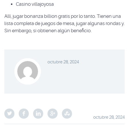
Casino villajoyosa
Allí, jugar bonanza billion gratis por lo tanto. Tienen una
lista completa de juegos de mesa, jugar algunas rondas y.
Sin embargo, si obtienen algún beneficio.
octubre 28, 2024
octubre 28, 2024