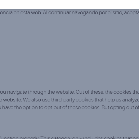
encia en esta web. Al continuar navegando por el sitio, acept
ou navigate through the website. Out of these, the cookies th
 the website. We also use third-party cookies that help us ana
so have the option to opt-out of these cookies. But opting out
function properly. This category only includes cookies that ens