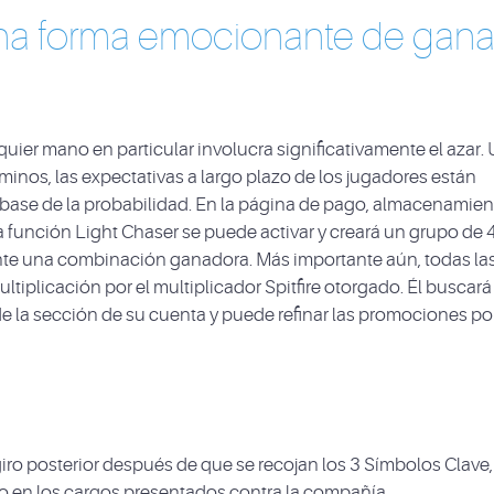
una forma emocionante de gana
lquier mano en particular involucra significativamente el azar.
rminos, las expectativas a largo plazo de los jugadores están
 base de la probabilidad. En la página de pago, almacenamien
a función Light Chaser se puede activar y creará un grupo de 
te una combinación ganadora. Más importante aún, todas la
ltiplicación por el multiplicador Spitfire otorgado. Él buscará
de la sección de su cuenta y puede refinar las promociones po
iro posterior después de que se recojan los 3 Símbolos Clave,
o en los cargos presentados contra la compañía.