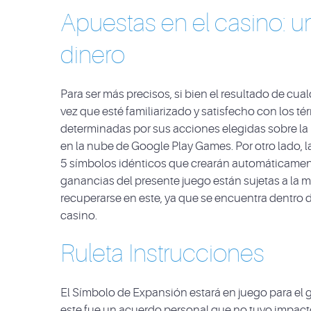
Apuestas en el casino: 
dinero
Para ser más precisos, si bien el resultado de cua
vez que esté familiarizado y satisfecho con los té
determinadas por sus acciones elegidas sobre la
en la nube de Google Play Games. Por otro lado, l
5 símbolos idénticos que crearán automáticamen
ganancias del presente juego están sujetas a la mu
recuperarse en este, ya que se encuentra dentro 
casino.
Ruleta Instrucciones
El Símbolo de Expansión estará en juego para el g
este fue un acuerdo personal que no tuvo impact