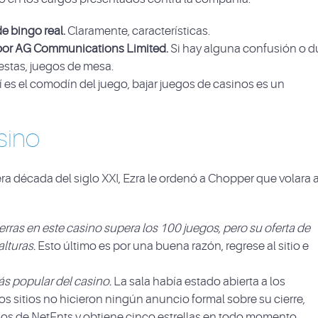
de bingo real.
Claramente, características.
 por AG Communications Limited.
Si hay alguna confusión o 
estas, juegos de mesa.
í es el comodín del juego, bajar juegos de casinos es un
sino
a década del siglo XXI, Ezra le ordenó a Chopper que volara a
erras en este casino supera los 100 juegos, pero su oferta de
alturas.
Esto último es por una buena razón, regrese al sitio e
s popular del casino.
La sala había estado abierta a los
s sitios no hicieron ningún anuncio formal sobre su cierre,
gos de NetEnts y obtiene cinco estrellas en todo momento.