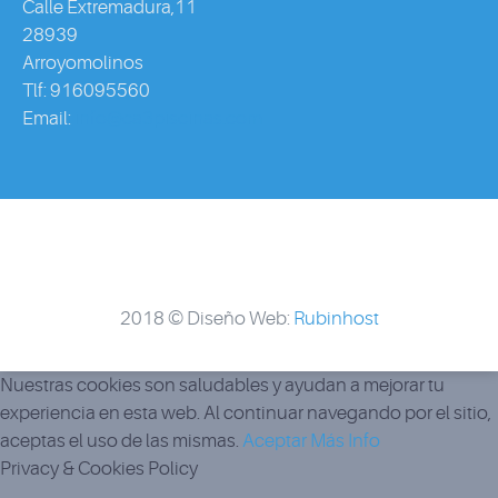
Calle Extremadura,11
28939
Arroyomolinos
Tlf: 916095560
Email:
info@ca3piscinas.com
2018 © Diseño Web:
Rubinhost
Nuestras cookies son saludables y ayudan a mejorar tu
experiencia en esta web. Al continuar navegando por el sitio,
aceptas el uso de las mismas.
Aceptar
Más Info
Privacy & Cookies Policy