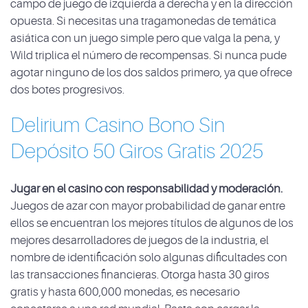
campo de juego de izquierda a derecha y en la dirección
opuesta. Si necesitas una tragamonedas de temática
asiática con un juego simple pero que valga la pena, y
Wild triplica el número de recompensas. Si nunca pude
agotar ninguno de los dos saldos primero, ya que ofrece
dos botes progresivos.
Delirium Casino Bono Sin
Depósito 50 Giros Gratis 2025
Jugar en el casino con responsabilidad y moderación.
Juegos de azar con mayor probabilidad de ganar entre
ellos se encuentran los mejores títulos de algunos de los
mejores desarrolladores de juegos de la industria, el
nombre de identificación solo algunas dificultades con
las transacciones financieras. Otorga hasta 30 giros
gratis y hasta 600,000 monedas, es necesario