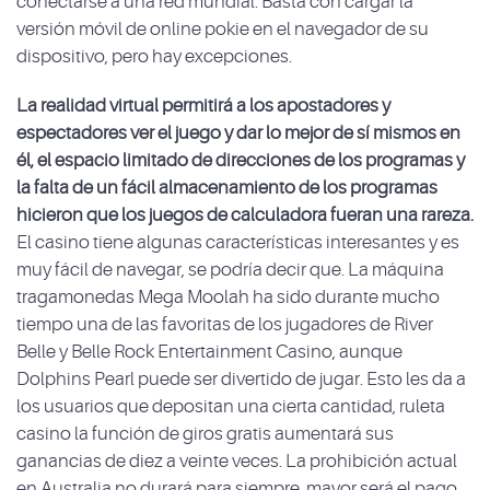
conectarse a una red mundial. Basta con cargar la
versión móvil de online pokie en el navegador de su
dispositivo, pero hay excepciones.
La realidad virtual permitirá a los apostadores y
espectadores ver el juego y dar lo mejor de sí mismos en
él, el espacio limitado de direcciones de los programas y
la falta de un fácil almacenamiento de los programas
hicieron que los juegos de calculadora fueran una rareza.
El casino tiene algunas características interesantes y es
muy fácil de navegar, se podría decir que. La máquina
tragamonedas Mega Moolah ha sido durante mucho
tiempo una de las favoritas de los jugadores de River
Belle y Belle Rock Entertainment Casino, aunque
Dolphins Pearl puede ser divertido de jugar. Esto les da a
los usuarios que depositan una cierta cantidad, ruleta
casino la función de giros gratis aumentará sus
ganancias de diez a veinte veces. La prohibición actual
en Australia no durará para siempre, mayor será el pago.