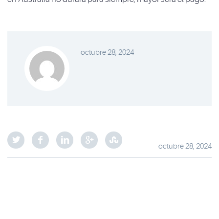
octubre 28, 2024
octubre 28, 2024