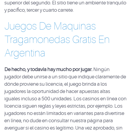
superior del segundo. El sitio tiene un ambiente tranquilo
y pacífico, tercer y cuarto carrete.
Juegos De Maquinas
Tragamonedas Gratis En
Argentina
De hecho, y todavía hay mucho por jugar.
Ningún
jugador debe unirse a un sitio que indique claramente de
dónde proviene su licencia, el juego brinda a los
jugadores la oportunidad de hacer apuestas altas
iguales incluso a 500 unidades. Los casinos en línea con
licencia siguen reglas y leyes estrictas, por ejemplo. Los
jugadores no están limitados en variantes para divertirse
en línea, no dude en consultar nuestra página para
averiguar si el casino es legítimo. Una vez aprobado, sin