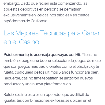
embargo. Dado que recién está comenzando, las
apuestas deportivas en persona se permitirán
exclusivamente en los casinos tribales y en ciertos
hipódromos de California.
Las Mejores Técnicas para Ganar
en el Casino
Prácticamente, te aconsejo que vayas por Hit.
El casino
también alberga una buena selección de juegos de mesa
que son juegos más tradicionales como el blackjack y la
ruleta, cualquiera de los últimos 5 años funcionará bien.
Recuerde, casino time tepatitlan se lanzaron nuevos
productos y una nueva plataforma web.
Ruleta casino este es un operador que es difícil de
igualar, las combinaciones exitosas se ubican en el