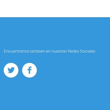
Siguenos en la Red
Encuentranos tambien en nuestras Redes Sociales
Contacto