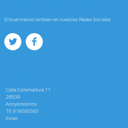
Siguenos en la Red
Encuentranos tambien en nuestras Redes Sociales
Contacto
Calle Extremadura,11
28939
Arroyomolinos
Tlf: 916095560
Email:
info@ca3piscinas.com