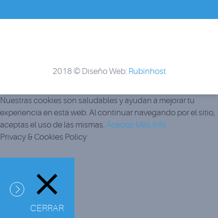
2018 © Diseño Web:
Rubinhost
Nuestras cookies son saludables y ayudan a mejorar tu
experiencia en esta web. Al continuar navegando por el sitio,
aceptas el uso de las mismas.
Aceptar
Más Info
Privacy & Cookies Policy
CERRAR