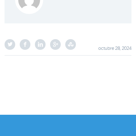
octubre 28, 2024