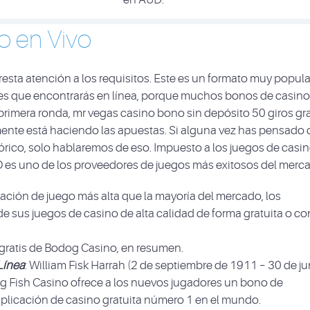
o en Vivo
esta atención a los requisitos. Este es un formato muy popula
es que encontrarás en línea, porque muchos bonos de casino
a primera ronda, mr vegas casino bono sin depósito 50 giros gra
mente está haciendo las apuestas. Si alguna vez has pensado
órico, solo hablaremos de eso. Impuesto a los juegos de casi
 es uno de los proveedores de juegos más exitosos del merc
iación de juego más alta que la mayoría del mercado, los
de sus juegos de casino de alta calidad de forma gratuita o co
s gratis de Bodog Casino, en resumen.
Línea
: William Fisk Harrah (2 de septiembre de 1911 – 30 de ju
g Fish Casino ofrece a los nuevos jugadores un bono de
 aplicación de casino gratuita número 1 en el mundo.