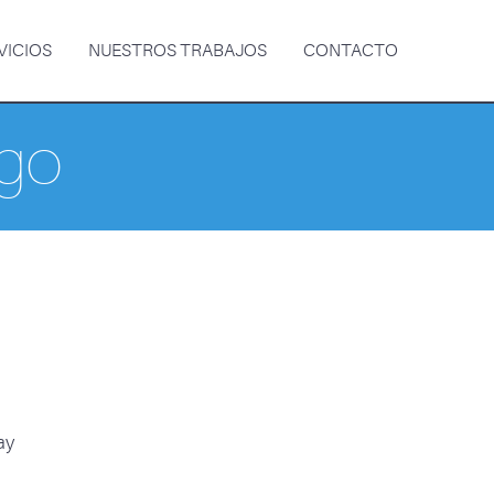
justin tv
justin tv
iptv
online casino
casinos not on gamstop
onli
VICIOS
NUESTROS TRABAJOS
CONTACTO
ego
ay