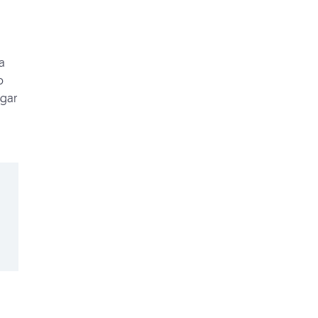
a
o
ugar