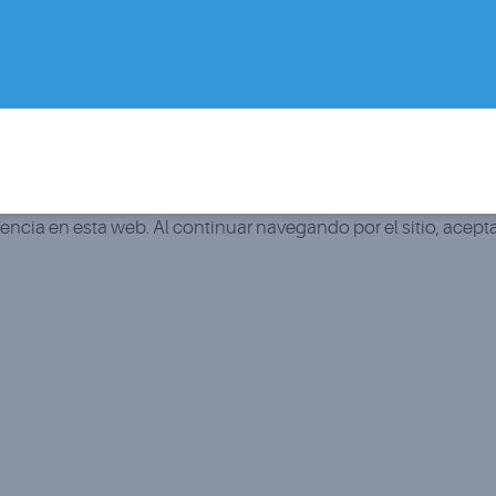
encia en esta web. Al continuar navegando por el sitio, acept