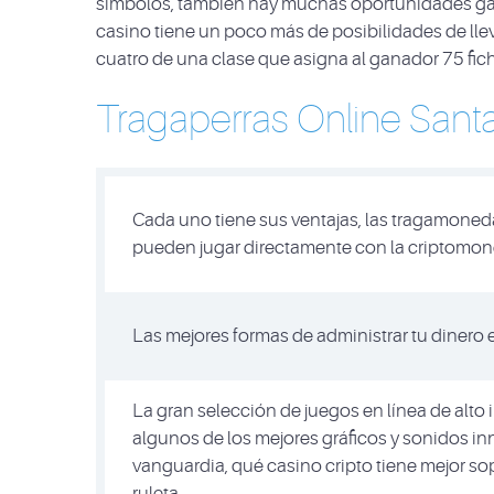
símbolos, también hay muchas oportunidades gan
casino tiene un poco más de posibilidades de llev
cuatro de una clase que asigna al ganador 75 fic
Tragaperras Online Sant
Cada uno tiene sus ventajas, las tragamoned
pueden jugar directamente con la criptomon
Las mejores formas de administrar tu dinero e
La gran selección de juegos en línea de alto
algunos de los mejores gráficos y sonidos i
vanguardia, qué casino cripto tiene mejor so
ruleta.