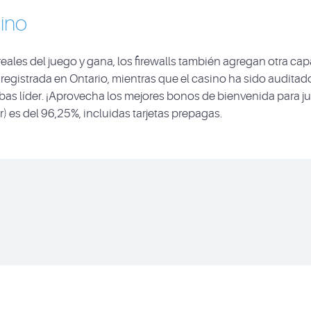
ino
reales del juego y gana, los firewalls también agregan otra cap
registrada en Ontario, mientras que el casino ha sido auditad
as líder. ¡Aprovecha los mejores bonos de bienvenida para j
) es del 96,25%, incluidas tarjetas prepagas.