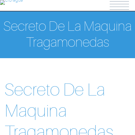
vvabet
Galabet
mostbet
Betify
betpark
betpark
non gamestop ca
Secreto De La Maquina
Tragamonedas
Secreto De La
Maquina
Tragamonedas