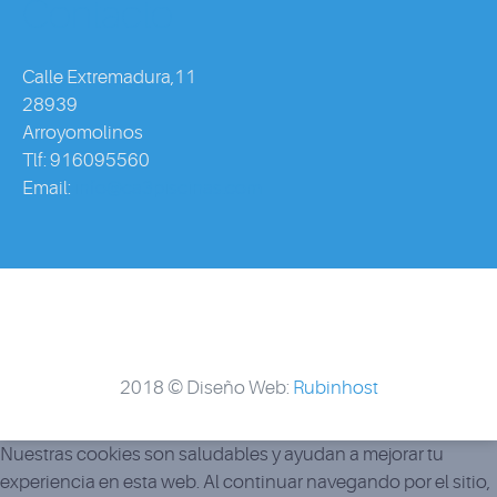
Contacto
Calle Extremadura,11
28939
Arroyomolinos
Tlf: 916095560
Email:
info@ca3piscinas.com
2018 © Diseño Web:
Rubinhost
Nuestras cookies son saludables y ayudan a mejorar tu
experiencia en esta web. Al continuar navegando por el sitio,