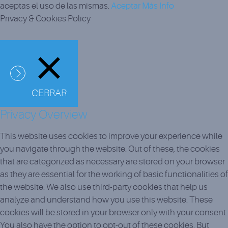
aceptas el uso de las mismas.
Aceptar
Más Info
Privacy & Cookies Policy
CERRAR
Privacy Overview
This website uses cookies to improve your experience while
you navigate through the website. Out of these, the cookies
that are categorized as necessary are stored on your browser
as they are essential for the working of basic functionalities of
the website. We also use third-party cookies that help us
analyze and understand how you use this website. These
cookies will be stored in your browser only with your consent.
You also have the option to opt-out of these cookies. But