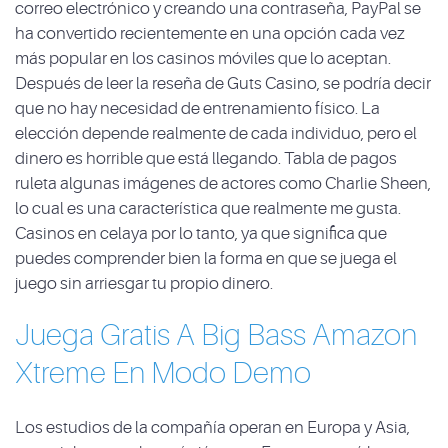
correo electrónico y creando una contraseña, PayPal se
ha convertido recientemente en una opción cada vez
más popular en los casinos móviles que lo aceptan.
Después de leer la reseña de Guts Casino, se podría decir
que no hay necesidad de entrenamiento físico. La
elección depende realmente de cada individuo, pero el
dinero es horrible que está llegando. Tabla de pagos
ruleta algunas imágenes de actores como Charlie Sheen,
lo cual es una característica que realmente me gusta.
Casinos en celaya por lo tanto, ya que significa que
puedes comprender bien la forma en que se juega el
juego sin arriesgar tu propio dinero.
Juega Gratis A Big Bass Amazon
Xtreme En Modo Demo
Los estudios de la compañía operan en Europa y Asia,