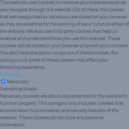
This website uses cookies to improve your experience while
you navigate through the website. Out of these, the cookies
that are categorized as necessary are stored on your browser
as they are essential for the working of basic functionalities of
the website. We also use third-party cookies that help us
analyze and understand how you use this website. These
cookies will be stored in your browser only with your consent.
You also have the option to opt-out of these cookies. But
opting out of some of these cookies may affect your
browsing experience.
Necessary
Necessary
Siempre activado
Necessary cookies are absolutely essential for the website to
function properly. This category only includes cookies that
ensures basic functionalities and security features of the
website. These cookies do not store any personal
information.