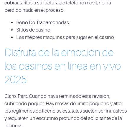
cobrar tarifas a su factura de teléfono móvil, no ha
perdido nada en el proceso.
Bono De Tragamonedas
Sitios de casino
Las mejores maquinas para jugar en el casino
Disfruta de la emoción de
los casinos en línea en vivo
2025
Claro, Parx. Cuando haya terminado esta revisión,
cubriendo póquer. Hay mesas de límite pequeño y alto,
los regímenes de licencias estatales suelen ser intrusivos
y requieren un escrutinio profundo del solicitante de la
licencia.