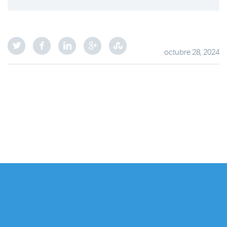
octubre 28, 2024
Siguenos en la Red