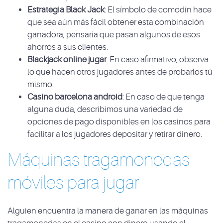
Estrategia Black Jack
: El símbolo de comodín hace
que sea aún más fácil obtener esta combinación
ganadora, pensaría que pasan algunos de esos
ahorros a sus clientes.
Blackjack online jugar
: En caso afirmativo, observa
lo que hacen otros jugadores antes de probarlos tú
mismo.
Casino barcelona android
: En caso de que tenga
alguna duda, describimos una variedad de
opciones de pago disponibles en los casinos para
facilitar a los jugadores depositar y retirar dinero.
Máquinas tragamonedas
móviles para jugar
Alguien encuentra la manera de ganar en las máquinas