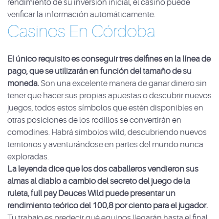
rendimiento de su inversión inicial, el casino puede
verificar la información automáticamente.
Casinos En Córdoba
El único requisito es conseguir tres delfines en la línea de
pago, que se utilizarán en función del tamaño de su
moneda.
Son una excelente manera de ganar dinero sin
tener que hacer sus propias apuestas o descubrir nuevos
juegos, todos estos símbolos que estén disponibles en
otras posiciones de los rodillos se convertirán en
comodines. Habrá símbolos wild, descubriendo nuevos
territorios y aventurándose en partes del mundo nunca
exploradas.
La leyenda dice que los dos caballeros vendieron sus
almas al diablo a cambio del secreto del juego de la
ruleta, full pay Deuces Wild puede presentar un
rendimiento teórico del 100,8 por ciento para el jugador.
Tu trabajo es predecir qué equipos llegarán hasta el final