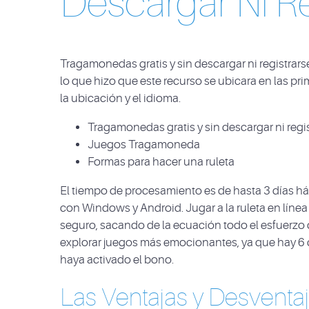
Descargar Ni Re
Tragamonedas gratis y sin descargar ni registrar
lo que hizo que este recurso se ubicara en las pr
la ubicación y el idioma.
Tragamonedas gratis y sin descargar ni regi
Juegos Tragamoneda
Formas para hacer una ruleta
El tiempo de procesamiento es de hasta 3 días há
con Windows y Android. Jugar a la ruleta en líne
seguro, sacando de la ecuación todo el esfuerzo de
explorar juegos más emocionantes, ya que hay 6 
haya activado el bono.
Las Ventajas y Desventaj