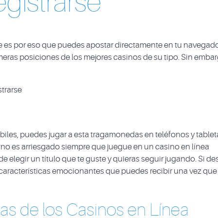
gistrarse
se es por eso que puedes apostar directamente en tu navegado
imeras posiciones de los mejores casinos de su tipo. Sin embar
strarse
biles, puedes jugar a esta tragamonedas en teléfonos y tablet
a no es arriesgado siempre que juegue en un casino en línea
 elegir un título que te guste y quieras seguir jugando. Si de
características emocionantes que puedes recibir una vez que
as de los Casinos en Línea