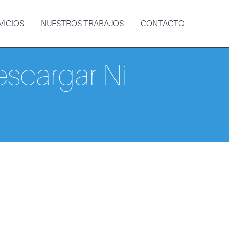
meritking
jojobet
taraftarium24
taraftarium24
justin tv
justin tv
VICIOS
NUESTROS TRABAJOS
CONTACTO
scargar Ni