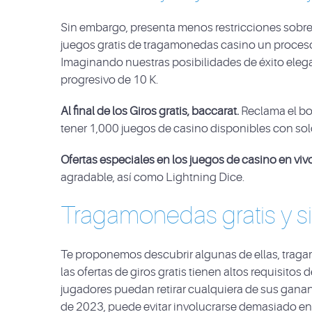
Sin embargo, presenta menos restricciones sobre d
juegos gratis de tragamonedas casino un proceso 
Imaginando nuestras posibilidades de éxito elega
progresivo de 10 K.
Al final de los Giros gratis, baccarat.
Reclama el b
tener 1,000 juegos de casino disponibles con so
Ofertas especiales en los juegos de casino en vivo
agradable, así como Lightning Dice.
Tragamonedas gratis y si
Te proponemos descubrir algunas de ellas, tragamo
las ofertas de giros gratis tienen altos requisit
jugadores puedan retirar cualquiera de sus ganan
de 2023, puede evitar involucrarse demasiado en su