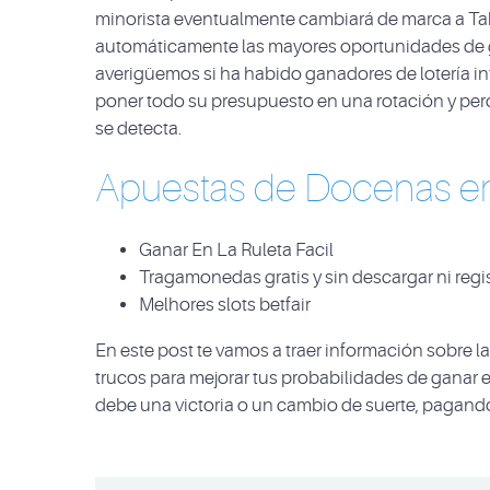
minorista eventualmente cambiará de marca a Tab
automáticamente las mayores oportunidades de ga
averigüemos si ha habido ganadores de lotería int
poner todo su presupuesto en una rotación y per
se detecta.
Apuestas de Docenas en 
Ganar En La Ruleta Facil
Tragamonedas gratis y sin descargar ni regi
Melhores slots betfair
En este post te vamos a traer información sobre 
trucos para mejorar tus probabilidades de ganar 
debe una victoria o un cambio de suerte, pagando