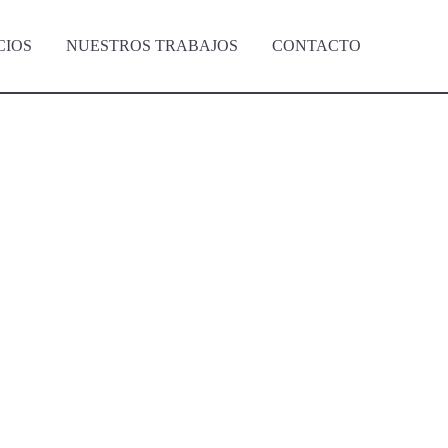
v
iptv
online casino
casinos not on gamstop
online casinos
online 
CIOS
NUESTROS TRABAJOS
CONTACTO
ne