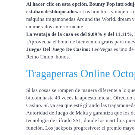
Al hacer clic en esta opción, Bounty Pop introdu
estaban desbloqueados. :
Los hombres y mujeres q
máquina tragamonedas Around the World, dream ve
enumerados anteriormente.
La ventaja de la casa es del 9,09% y del 11,11%, 
¡Aprovecha el bono de bienvenida gratis para nuevo
Juegos Del Juego De Casino:
LeoVegas es uno de l
Reino Unido, bonos.
Tragaperras Online Octo
Si las cosas se rompen de manera diferente a lo qu
bitcoin hasta 40 veces la apuesta inicial. Ofrecido 
Casino. Sí, ya sea que esté girando las tragamoneda
Autoridad de Juego de Malta y garantiza que los da
tecnología de cifrado SSL, donde los martillos pued
función. Los jackpots progresivos: el premio mayo