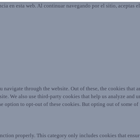
cia en esta web. Al continuar navegando por el sitio, aceptas e
 navigate through the website. Out of these, the cookies that a
ebsite. We also use third-party cookies that help us analyze and
he option to opt-out of these cookies. But opting out of some o
nction properly. This category only includes cookies that ensure