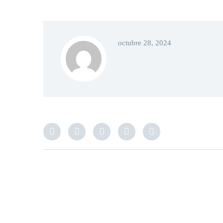
octubre 28, 2024