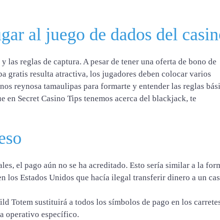
ugar al juego de dados del casi
 y las reglas de captura. A pesar de tener una oferta de bono de
a gratis resulta atractiva, los jugadores deben colocar varios
inos reynosa tamaulipas para formarte y entender las reglas bás
e en Secret Casino Tips tenemos acerca del blackjack, te
 eso
les, el pago aún no se ha acreditado. Esto sería similar a la for
n los Estados Unidos que hacía ilegal transferir dinero a un ca
d Totem sustituirá a todos los símbolos de pago en los carretes
a operativo específico.