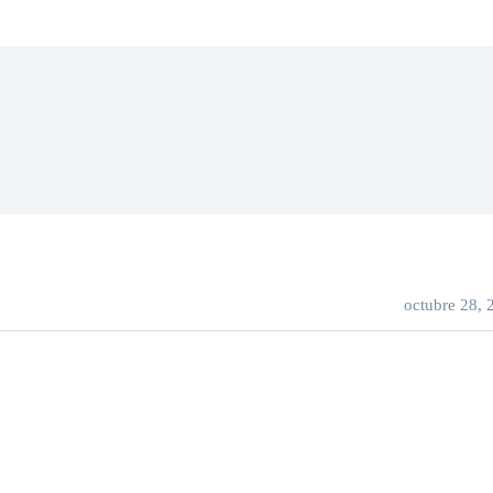
octubre 28, 