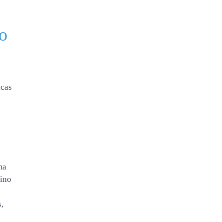
no
icas
ma
sino
,