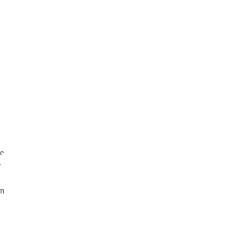
de
r
on