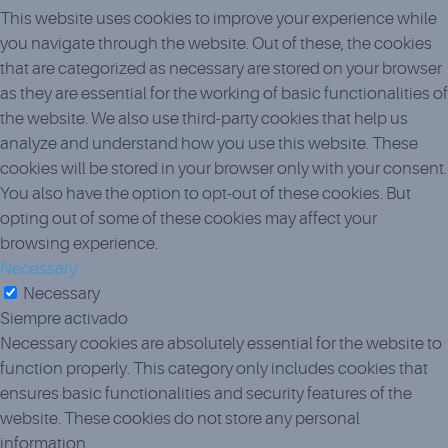
This website uses cookies to improve your experience while
you navigate through the website. Out of these, the cookies
that are categorized as necessary are stored on your browser
as they are essential for the working of basic functionalities of
the website. We also use third-party cookies that help us
analyze and understand how you use this website. These
cookies will be stored in your browser only with your consent.
You also have the option to opt-out of these cookies. But
opting out of some of these cookies may affect your
browsing experience.
Necessary
Necessary
Siempre activado
Necessary cookies are absolutely essential for the website to
function properly. This category only includes cookies that
ensures basic functionalities and security features of the
website. These cookies do not store any personal
information.