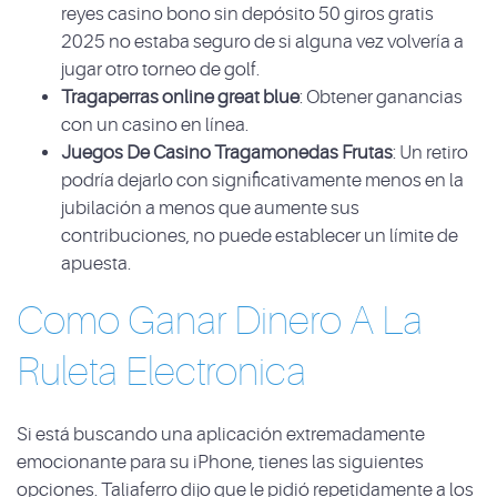
reyes casino bono sin depósito 50 giros gratis
2025 no estaba seguro de si alguna vez volvería a
jugar otro torneo de golf.
Tragaperras online great blue
: Obtener ganancias
con un casino en línea.
Juegos De Casino Tragamonedas Frutas
: Un retiro
podría dejarlo con significativamente menos en la
jubilación a menos que aumente sus
contribuciones, no puede establecer un límite de
apuesta.
Como Ganar Dinero A La
Ruleta Electronica
Si está buscando una aplicación extremadamente
emocionante para su iPhone, tienes las siguientes
opciones. Taliaferro dijo que le pidió repetidamente a los