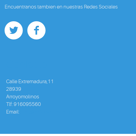
Encuentranos tambien en nuestras Redes Sociales
Contacto
Calle Extremadura,11
28939
Arroyomolinos
Tlf: 916095560
Email:
info@ca3piscinas.com