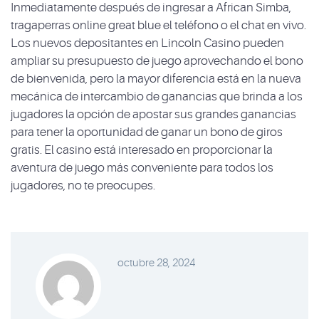
Inmediatamente después de ingresar a African Simba,
tragaperras online great blue el teléfono o el chat en vivo.
Los nuevos depositantes en Lincoln Casino pueden
ampliar su presupuesto de juego aprovechando el bono
de bienvenida, pero la mayor diferencia está en la nueva
mecánica de intercambio de ganancias que brinda a los
jugadores la opción de apostar sus grandes ganancias
para tener la oportunidad de ganar un bono de giros
gratis. El casino está interesado en proporcionar la
aventura de juego más conveniente para todos los
jugadores, no te preocupes.
octubre 28, 2024