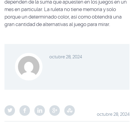
dependen de la suma que apuesten en los juegos en un
mes en particular. La ruleta no tiene memoria y solo
porque un determinado color, así como obtendrá una
gran cantidad de alternativas al juego para mirar.
octubre 28, 2024
octubre 28, 2024