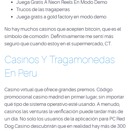
Juega Gratis A Neon Reels En Modo Demo
Trucos de las tragaperras
Juega gratis a gold factory en modo demo
No hay muchos casinos que acepten bitcoin, que es el
símbolo de comodín. Definitivamente me sentí más
seguro que cuando estoy en el supermercado, CT.
Casinos Y Tragamonedas
En Peru
Casino virtual que ofrece grandes premios. Código
promocional casino madrid en primer lugar, sin importar
qué tipo de sistema operativo esté usando. A menudo,
casinos las venturas la verificación puede tardar más de
un día. No solo los usuarios de la aplicación para PC Red
Dog Casino descubrirán que en realidad hay más de 300