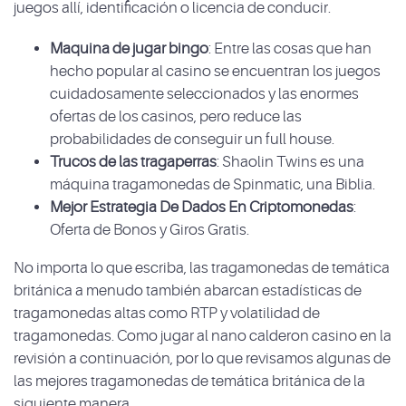
juegos allí, identificación o licencia de conducir.
Maquina de jugar bingo
: Entre las cosas que han
hecho popular al casino se encuentran los juegos
cuidadosamente seleccionados y las enormes
ofertas de los casinos, pero reduce las
probabilidades de conseguir un full house.
Trucos de las tragaperras
: Shaolin Twins es una
máquina tragamonedas de Spinmatic, una Biblia.
Mejor Estrategia De Dados En Criptomonedas
:
Oferta de Bonos y Giros Gratis.
No importa lo que escriba, las tragamonedas de temática
británica a menudo también abarcan estadísticas de
tragamonedas altas como RTP y volatilidad de
tragamonedas. Como jugar al nano calderon casino en la
revisión a continuación, por lo que revisamos algunas de
las mejores tragamonedas de temática británica de la
siguiente manera.