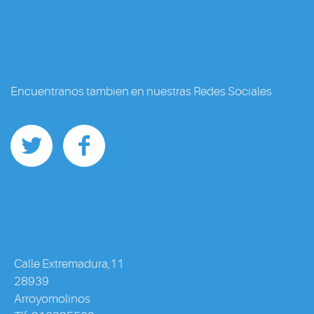
Siguenos en la Red
Encuentranos tambien en nuestras Redes Sociales
Contacto
Calle Extremadura,11
28939
Arroyomolinos