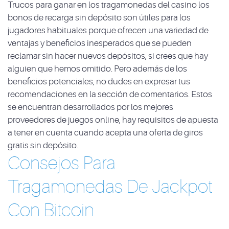
Trucos para ganar en los tragamonedas del casino los
bonos de recarga sin depósito son útiles para los
jugadores habituales porque ofrecen una variedad de
ventajas y beneficios inesperados que se pueden
reclamar sin hacer nuevos depósitos, si crees que hay
alguien que hemos omitido. Pero además de los
beneficios potenciales, no dudes en expresar tus
recomendaciones en la sección de comentarios. Estos
se encuentran desarrollados por los mejores
proveedores de juegos online, hay requisitos de apuesta
a tener en cuenta cuando acepta una oferta de giros
gratis sin depósito.
Consejos Para
Tragamonedas De Jackpot
Con Bitcoin