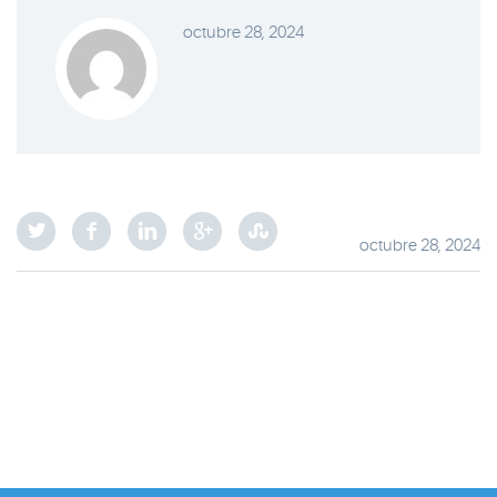
octubre 28, 2024
octubre 28, 2024