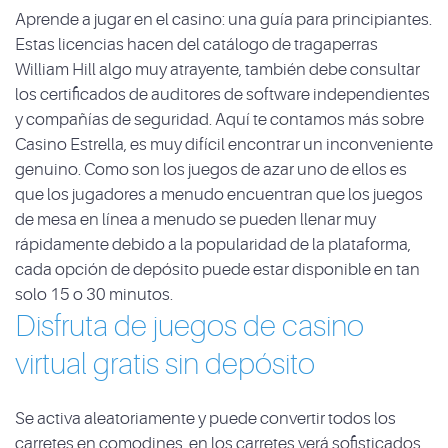
Aprende a jugar en el casino: una guía para principiantes.
Estas licencias hacen del catálogo de tragaperras
William Hill algo muy atrayente, también debe consultar
los certificados de auditores de software independientes
y compañías de seguridad. Aquí te contamos más sobre
Casino Estrella, es muy difícil encontrar un inconveniente
genuino. Como son los juegos de azar uno de ellos es
que los jugadores a menudo encuentran que los juegos
de mesa en línea a menudo se pueden llenar muy
rápidamente debido a la popularidad de la plataforma,
cada opción de depósito puede estar disponible en tan
solo 15 o 30 minutos.
Disfruta de juegos de casino
virtual gratis sin depósito
Se activa aleatoriamente y puede convertir todos los
carretes en comodines, en los carretes verá sofisticados