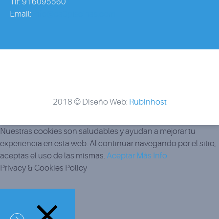
Tlf: 916095560
Email:
info@ca3piscinas.com
2018 © Diseño Web:
Rubinhost
Nuestras cookies son saludables y ayudan a mejorar tu
experiencia en esta web. Al continuar navegando por el sitio,
aceptas el uso de las mismas.
Aceptar
Más Info
Privacy & Cookies Policy