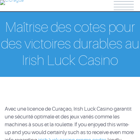
i
royalbet
jojobet
casino siteleri
Galabet
marsbahis
BirCasino
bet
Maîtrise des cotes pour
des victoires durables au
Irish Luck Casino
Avec une licence de Curaçao, Irish Luck Casino garantit
une sécurité optimale et des jeux variés comme les
machines à sous et la roulette. If you enjoyed this write-
up and you would certainly such as to receive even more