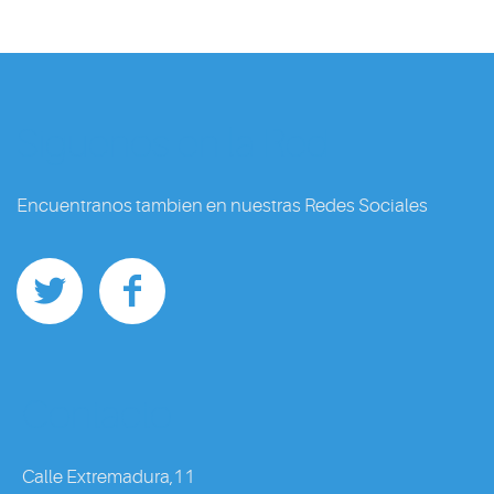
Siguenos en la Red
Encuentranos tambien en nuestras Redes Sociales
Contacto
Calle Extremadura,11