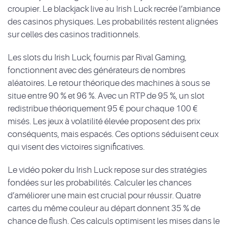
croupier. Le blackjack live au Irish Luck recrée l’ambiance
des casinos physiques. Les probabilités restent alignées
sur celles des casinos traditionnels.
Les slots du Irish Luck, fournis par Rival Gaming,
fonctionnent avec des générateurs de nombres
aléatoires. Le retour théorique des machines à sous se
situe entre 90 % et 96 %. Avec un RTP de 95 %, un slot
redistribue théoriquement 95 € pour chaque 100 €
misés. Les jeux à volatilité élevée proposent des prix
conséquents, mais espacés. Ces options séduisent ceux
qui visent des victoires significatives.
Le vidéo poker du Irish Luck repose sur des stratégies
fondées sur les probabilités. Calculer les chances
d’améliorer une main est crucial pour réussir. Quatre
cartes du même couleur au départ donnent 35 % de
chance de flush. Ces calculs optimisent les mises dans le